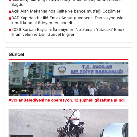
■
Boğdu
Açık Alan Mekanlarında Kalite ve bahçe mutfağı Çözümleri
■
DAP Yapı’dan bir ilk! Emlak Konut güvencesi Dap vizyonuyla
■
kendi kendini ödeyen ev modeli
2026 Kurban Bayramı İkramiyeleri Ne Zaman Yatacak? Emekli
■
İkramiyelerine Dair Güncel Bilgiler
Güncel
05/08/2026
Avcılar Belediyesi’ne operasyon. 12 şüpheli gözaltına alındı