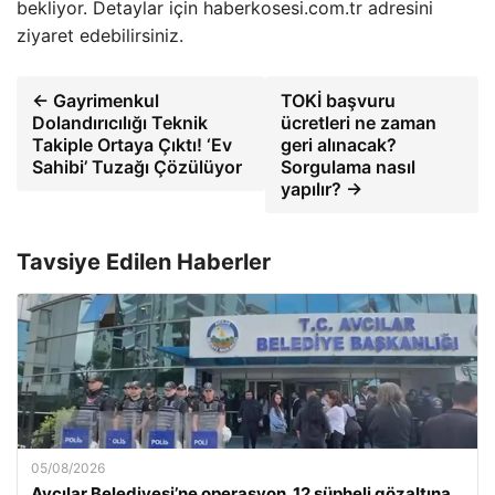
bekliyor. Detaylar için haberkosesi.com.tr adresini
ziyaret edebilirsiniz.
← Gayrimenkul
TOKİ başvuru
Dolandırıcılığı Teknik
ücretleri ne zaman
Takiple Ortaya Çıktı! ‘Ev
geri alınacak?
Sahibi’ Tuzağı Çözülüyor
Sorgulama nasıl
yapılır? →
Tavsiye Edilen Haberler
05/08/2026
Avcılar Belediyesi’ne operasyon. 12 şüpheli gözaltına