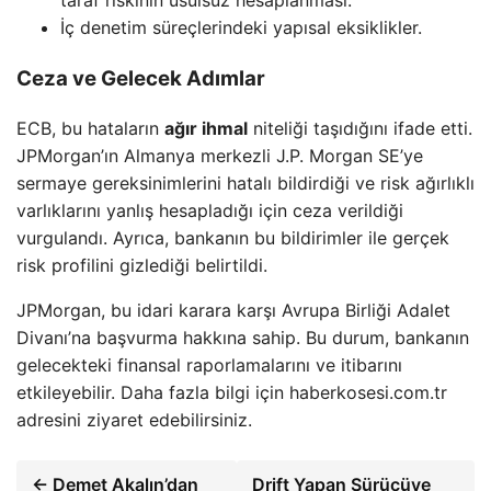
taraf riskinin usulsüz hesaplanması.
İç denetim süreçlerindeki yapısal eksiklikler.
Ceza ve Gelecek Adımlar
ECB, bu hataların
ağır ihmal
niteliği taşıdığını ifade etti.
JPMorgan’ın Almanya merkezli J.P. Morgan SE’ye
sermaye gereksinimlerini hatalı bildirdiği ve risk ağırlıklı
varlıklarını yanlış hesapladığı için ceza verildiği
vurgulandı. Ayrıca, bankanın bu bildirimler ile gerçek
risk profilini gizlediği belirtildi.
JPMorgan, bu idari karara karşı Avrupa Birliği Adalet
Divanı’na başvurma hakkına sahip. Bu durum, bankanın
gelecekteki finansal raporlamalarını ve itibarını
etkileyebilir. Daha fazla bilgi için haberkosesi.com.tr
adresini ziyaret edebilirsiniz.
← Demet Akalın’dan
Drift Yapan Sürücüye