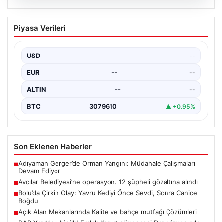
05.08.2026
Avcılar Belediyesi’ne operasyon. 12
Piyasa Verileri
şüpheli gözaltına alındı
USD
--
--
EUR
--
--
ALTIN
--
--
BTC
3079610
▲ +0.95%
Son Eklenen Haberler
Adıyaman Gerger’de Orman Yangını: Müdahale Çalışmaları
■
Devam Ediyor
Avcılar Belediyesi’ne operasyon. 12 şüpheli gözaltına alındı
■
Bolu’da Çirkin Olay: Yavru Kediyi Önce Sevdi, Sonra Canice
■
Boğdu
Açık Alan Mekanlarında Kalite ve bahçe mutfağı Çözümleri
■