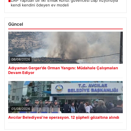
DAP Yapı’dan bir ilk! Emlak Konut güvencesi Dap vizyonuyla
■
kendi kendini ödeyen ev modeli
Güncel
06/08/2026
Adıyaman Gerger’de Orman Yangını: Müdahale Çalışmaları
Devam Ediyor
05/08/2026
Avcılar Belediyesi’ne operasyon. 12 şüpheli gözaltına alındı