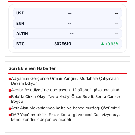
USD
--
--
EUR
--
--
ALTIN
--
--
BTC
3079610
▲ +0.95%
Son Eklenen Haberler
Adıyaman Gerger’de Orman Yangını: Müdahale Çalışmaları
■
Devam Ediyor
Avcılar Belediyesi’ne operasyon. 12 şüpheli gözaltına alındı
■
Bolu’da Çirkin Olay: Yavru Kediyi Önce Sevdi, Sonra Canice
■
Boğdu
Açık Alan Mekanlarında Kalite ve bahçe mutfağı Çözümleri
■
DAP Yapı’dan bir ilk! Emlak Konut güvencesi Dap vizyonuyla
■
kendi kendini ödeyen ev modeli