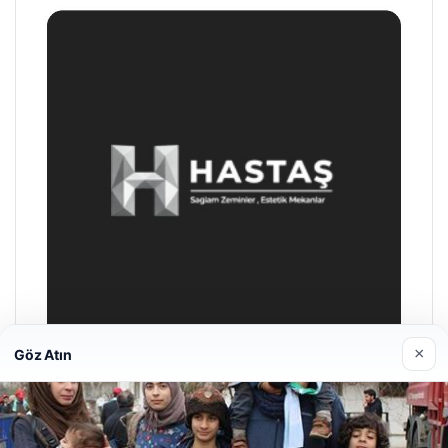
×
Göz Atın
Enes Kaplan Avukatlık Bürosu
28/04/2026