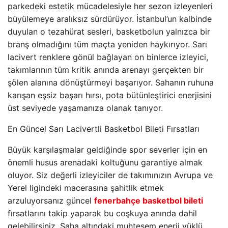
parkedeki estetik mücadelesiyle her sezon izleyenleri
büyülemeye aralıksız sürdürüyor. İstanbul’un kalbinde
duyulan o tezahürat sesleri, basketbolun yalnızca bir
branş olmadığını tüm maçta yeniden haykırıyor. Sarı
lacivert renklere gönül bağlayan on binlerce izleyici,
takımlarının tüm kritik anında arenayı gerçekten bir
şölen alanına dönüştürmeyi başarıyor. Sahanın ruhuna
karışan eşsiz başarı hırsı, pota bütünleştirici enerjisini
üst seviyede yaşamanıza olanak tanıyor.
En Güncel Sarı Lacivertli Basketbol Bileti Fırsatları
Büyük karşılaşmalar geldiğinde spor severler için en
önemli husus arenadaki koltuğunu garantiye almak
oluyor. Siz değerli izleyiciler de takımınızın Avrupa ve
Yerel ligindeki macerasına şahitlik etmek
arzuluyorsanız güncel
fenerbahçe basketbol bileti
fırsatlarını takip yaparak bu coşkuya anında dahil
gelebilirsiniz. Saha altındaki muhteşem enerji yüklü