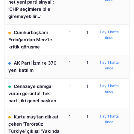
net yeni parti sinyali:
‘CHP seçimlere bile
giremeyebilir…’
Cumhurbaşkanı
1
1
1 ay 1 hafta
önce
Erdoğan’dan Merz’le
kritik görüşme
AK Parti İzmir’e 370
1
1
1 ay 1 hafta
önce
yeni katılım
Cenazeye damga
1
1
1 ay 1 hafta
önce
vuran görüntü! Tek
parti, iki genel başkan…
Kurtulmuş’tan dikkat
1
1
1 ay 1 hafta
önce
çeken ‘Terörsüz
Türkiye’ çıkışı! ‘Yakında