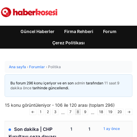
Güncel Haberler
Firma Rehberi
Forum
Çerez Politikası
Ana sayfa
›
Forumlar
›
Politika
Bu forum 296 konu içeriyor ve en son
admin
tarafından
11 saat 9
dakika önce
tarihinde güncellendi.
15 konu görüntüleniyor - 106 ile 120 arası (toplam 296)
←
1
2
3
7
8
9
18
19
20
→
…
…
Son dakika | CHP
1
1
1 ay önce
Kurultayı ceza davası