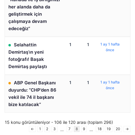
her alanda daha da
geliştirmek için
çalışmaya devam
edeceğiz”
Selahattin
1
1
1 ay 1 hafta
önce
Demirtaş’ın yeni
fotoğrafı! Başak
Demirtaş paylaştı
ABP Genel Başkanı
1
1
1 ay 1 hafta
önce
duyurdu: “CHP’den 86
vekil ile 74 il başkanı
bize katılacak”
15 konu görüntüleniyor - 106 ile 120 arası (toplam 296)
←
1
2
3
7
8
9
18
19
20
→
…
…