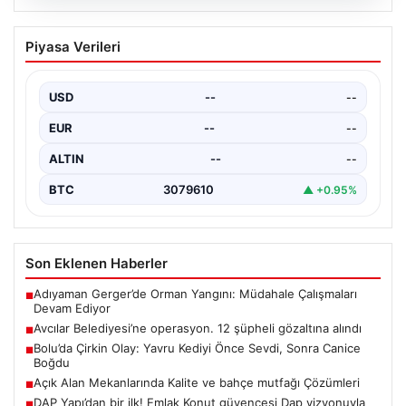
05.08.2026
Avcılar Belediyesi’ne operasyon. 12
Piyasa Verileri
şüpheli gözaltına alındı
USD
--
--
EUR
--
--
ALTIN
--
--
BTC
3079610
▲ +0.95%
Son Eklenen Haberler
Adıyaman Gerger’de Orman Yangını: Müdahale Çalışmaları
■
Devam Ediyor
Avcılar Belediyesi’ne operasyon. 12 şüpheli gözaltına alındı
■
Bolu’da Çirkin Olay: Yavru Kediyi Önce Sevdi, Sonra Canice
■
Boğdu
Açık Alan Mekanlarında Kalite ve bahçe mutfağı Çözümleri
■
DAP Yapı’dan bir ilk! Emlak Konut güvencesi Dap vizyonuyla
■