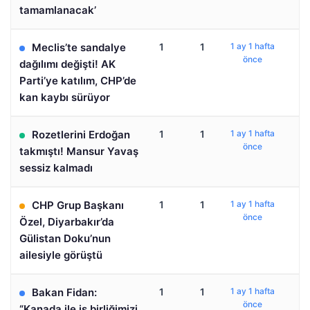
tamamlanacak’
Meclis’te sandalye
1
1
1 ay 1 hafta
önce
dağılımı değişti! AK
Parti’ye katılım, CHP’de
kan kaybı sürüyor
Rozetlerini Erdoğan
1
1
1 ay 1 hafta
önce
takmıştı! Mansur Yavaş
sessiz kalmadı
CHP Grup Başkanı
1
1
1 ay 1 hafta
önce
Özel, Diyarbakır’da
Gülistan Doku’nun
ailesiyle görüştü
Bakan Fidan:
1
1
1 ay 1 hafta
önce
“Kanada ile iş birliğimizi