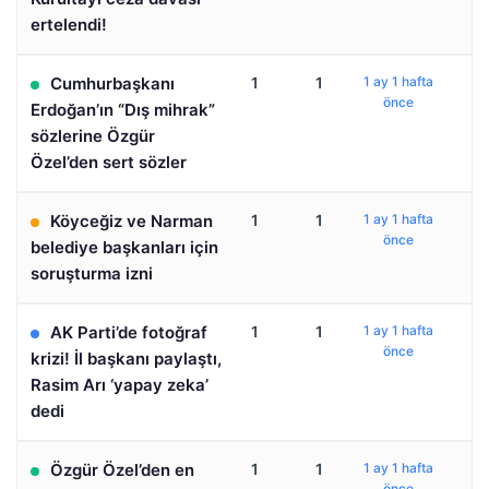
ertelendi!
Cumhurbaşkanı
1
1
1 ay 1 hafta
önce
Erdoğan’ın “Dış mihrak”
sözlerine Özgür
Özel’den sert sözler
Köyceğiz ve Narman
1
1
1 ay 1 hafta
önce
belediye başkanları için
soruşturma izni
AK Parti’de fotoğraf
1
1
1 ay 1 hafta
önce
krizi! İl başkanı paylaştı,
Rasim Arı ‘yapay zeka’
dedi
Özgür Özel’den en
1
1
1 ay 1 hafta
önce