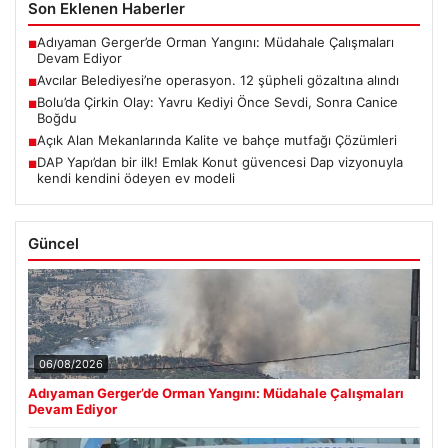
Son Eklenen Haberler
Adıyaman Gerger’de Orman Yangını: Müdahale Çalışmaları
■
Devam Ediyor
Avcılar Belediyesi’ne operasyon. 12 şüpheli gözaltına alındı
■
Bolu’da Çirkin Olay: Yavru Kediyi Önce Sevdi, Sonra Canice
■
Boğdu
Açık Alan Mekanlarında Kalite ve bahçe mutfağı Çözümleri
■
DAP Yapı’dan bir ilk! Emlak Konut güvencesi Dap vizyonuyla
■
kendi kendini ödeyen ev modeli
Güncel
06/08/2026
Adıyaman Gerger’de Orman Yangını: Müdahale Çalışmaları
Devam Ediyor