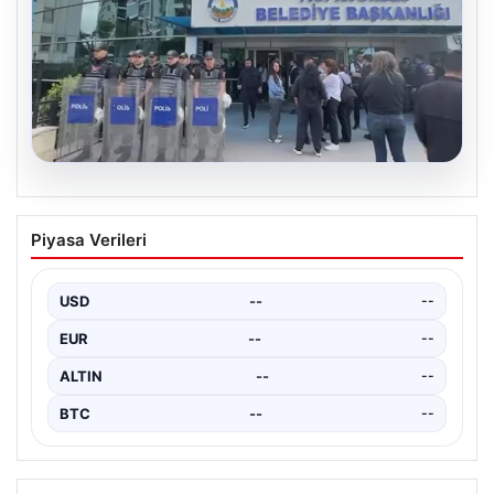
05.08.2026
Avcılar Belediyesi’ne operasyon. 12
Piyasa Verileri
şüpheli gözaltına alındı
USD
--
--
EUR
--
--
ALTIN
--
--
BTC
--
--