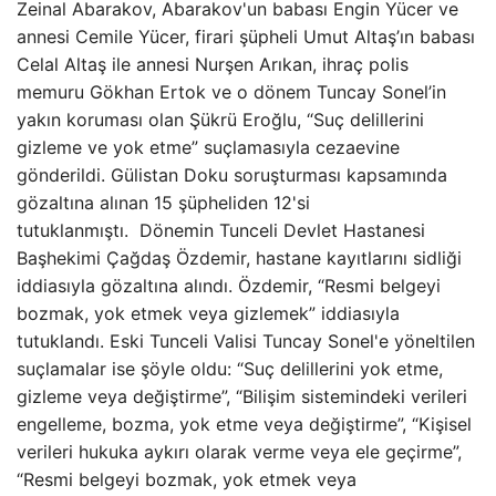
Zeinal Abarakov, Abarakov'un babası Engin Yücer ve
annesi Cemile Yücer, firari şüpheli Umut Altaş’ın babası
Celal Altaş ile annesi Nurşen Arıkan, ihraç polis
memuru Gökhan Ertok ve o dönem Tuncay Sonel’in
yakın koruması olan Şükrü Eroğlu, “Suç delillerini
gizleme ve yok etme” suçlamasıyla cezaevine
gönderildi. Gülistan Doku soruşturması kapsamında
gözaltına alınan 15 şüpheliden 12'si
tutuklanmıştı. Dönemin Tunceli Devlet Hastanesi
Başhekimi Çağdaş Özdemir, hastane kayıtlarını sidliği
iddiasıyla gözaltına alındı. Özdemir, “Resmi belgeyi
bozmak, yok etmek veya gizlemek” iddiasıyla
tutuklandı. Eski Tunceli Valisi Tuncay Sonel'e yöneltilen
suçlamalar ise şöyle oldu: “Suç delillerini yok etme,
gizleme veya değiştirme”, “Bilişim sistemindeki verileri
engelleme, bozma, yok etme veya değiştirme”, “Kişisel
verileri hukuka aykırı olarak verme veya ele geçirme”,
“Resmi belgeyi bozmak, yok etmek veya