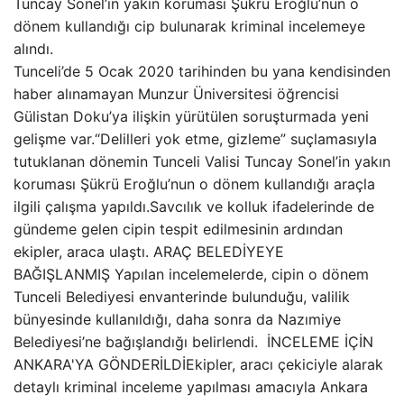
Tuncay Sonel’in yakın koruması Şükrü Eroğlu’nun o
dönem kullandığı cip bulunarak kriminal incelemeye
alındı.
Tunceli’de 5 Ocak 2020 tarihinden bu yana kendisinden
haber alınamayan Munzur Üniversitesi öğrencisi
Gülistan Doku’ya ilişkin yürütülen soruşturmada yeni
gelişme var.“Delilleri yok etme, gizleme” suçlamasıyla
tutuklanan dönemin Tunceli Valisi Tuncay Sonel’in yakın
koruması Şükrü Eroğlu’nun o dönem kullandığı araçla
ilgili çalışma yapıldı.Savcılık ve kolluk ifadelerinde de
gündeme gelen cipin tespit edilmesinin ardından
ekipler, araca ulaştı. ARAÇ BELEDİYEYE
BAĞIŞLANMIŞ Yapılan incelemelerde, cipin o dönem
Tunceli Belediyesi envanterinde bulunduğu, valilik
bünyesinde kullanıldığı, daha sonra da Nazımiye
Belediyesi’ne bağışlandığı belirlendi. İNCELEME İÇİN
ANKARA'YA GÖNDERİLDİEkipler, aracı çekiciyle alarak
detaylı kriminal inceleme yapılması amacıyla Ankara