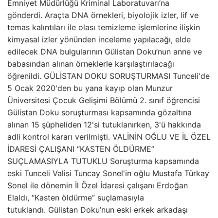
Emniyet Müdürlüğü Kriminal Laboratuvarı’na
gönderdi. Araçta DNA örnekleri, biyolojik izler, lif ve
temas kalıntıları ile olası temizleme işlemlerine ilişkin
kimyasal izler yönünden inceleme yapılacağı, elde
edilecek DNA bulgularının Gülistan Doku’nun anne ve
babasından alınan örneklerle karşılaştırılacağı
öğrenildi. GÜLİSTAN DOKU SORUŞTURMASI Tunceli'de
5 Ocak 2020'den bu yana kayıp olan Munzur
Üniversitesi Çocuk Gelişimi Bölümü 2. sınıf öğrencisi
Gülistan Doku soruşturması kapsamında gözaltına
alınan 15 şüpheliden 12'si tutuklanırken, 3'ü hakkında
adli kontrol kararı verilmişti. VALİNİN OĞLU VE İL ÖZEL
İDARESİ ÇALIŞANI “KASTEN ÖLDÜRME”
SUÇLAMASIYLA TUTUKLU Soruşturma kapsamında
eski Tunceli Valisi Tuncay Sonel'in oğlu Mustafa Türkay
Sonel ile dönemin İl Özel İdaresi çalışanı Erdoğan
Elaldı, “Kasten öldürme” suçlamasıyla
tutuklandı. Gülistan Doku’nun eski erkek arkadaşı