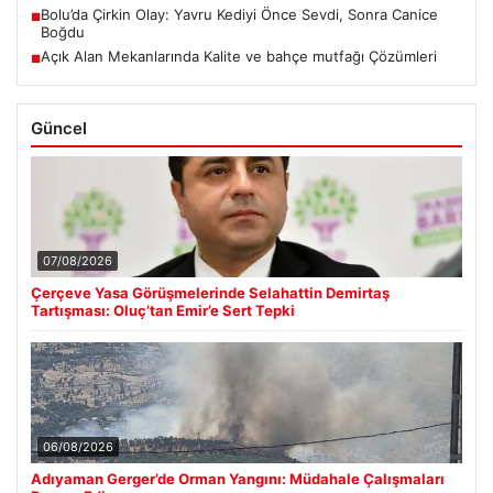
Bolu’da Çirkin Olay: Yavru Kediyi Önce Sevdi, Sonra Canice
■
Boğdu
Açık Alan Mekanlarında Kalite ve bahçe mutfağı Çözümleri
■
Güncel
07/08/2026
Çerçeve Yasa Görüşmelerinde Selahattin Demirtaş
Tartışması: Oluç’tan Emir’e Sert Tepki
06/08/2026
Adıyaman Gerger’de Orman Yangını: Müdahale Çalışmaları