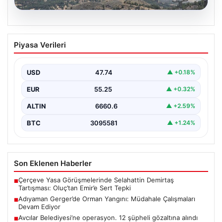
06.08.2026
Adıyaman Gerger’de Orman Yangını:
Piyasa Verileri
Müdahale Çalışmaları Devam Ediyor
Adıyaman’ın Gerger ilçesi, orman yangınıyla mücadele
ediyor. Çobanpınar ile Kütüklü köyleri arasında bulunan
USD
47.74
▲ +0.18%
geniş…
EUR
55.25
▲ +0.32%
ALTIN
6660.6
▲ +2.59%
BTC
3095581
▲ +1.24%
Son Eklenen Haberler
Çerçeve Yasa Görüşmelerinde Selahattin Demirtaş
■
Tartışması: Oluç’tan Emir’e Sert Tepki
Adıyaman Gerger’de Orman Yangını: Müdahale Çalışmaları
■
Devam Ediyor
Avcılar Belediyesi’ne operasyon. 12 şüpheli gözaltına alındı
■