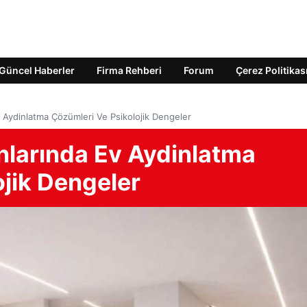
Güncel Haberler
Firma Rehberi
Forum
Çerez Politikas
Aydinlatma Çözümleri Ve Psikolojik Dengeler
larında Ev Aydinlatma
ojik Dengeler