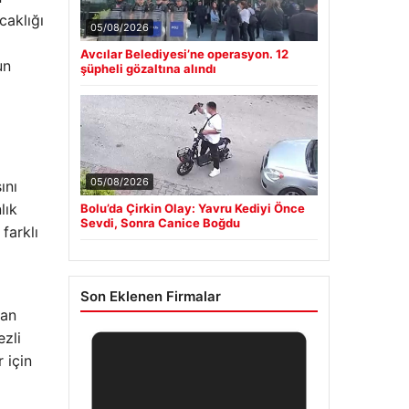
caklığı
05/08/2026
i
Avcılar Belediyesi’ne operasyon. 12
un
şüpheli gözaltına alındı
05/08/2026
ını
lık
Bolu’da Çirkin Olay: Yavru Kediyi Önce
Sevdi, Sonra Canice Boğdu
farklı
Son Eklenen Firmalar
ran
ezli
 için