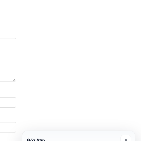
×
Göz Atın