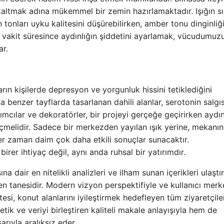
azaltmak adına mükemmel bir zemin hazırlamaktadır. Işığın sı
 tonları uyku kalitesini düşürebilirken, amber tonu dinginliğ
ıyla vakit süresince aydınlığın şiddetini ayarlamak, vücudumuz
ar.
arın kişilerde depresyon ve yorgunluk hissini tetiklediğini
a benzer tayflarda tasarlanan dahili alanlar, serotonin salgıs
ımcılar ve dekoratörler, bir projeyi gerçeğe geçirirken aydın
çmelidir. Sadece bir merkezden yayılan ışık yerine, mekanın 
er zaman daim çok daha etkili sonuçlar sunacaktır.
irer ihtiyaç değil, aynı anda ruhsal bir yatırımdır.
a dair en nitelikli analizleri ve ilham sunan içerikleri ulaştı
en tanesidir. Modern vizyon perspektifiyle ve kullanıcı merk
esi, konut alanlarını iyileştirmek hedefleyen tüm ziyaretçiler
tetik ve veriyi birleştiren kaliteli makale anlayışıyla hem de
rıyla aralıksız eder.