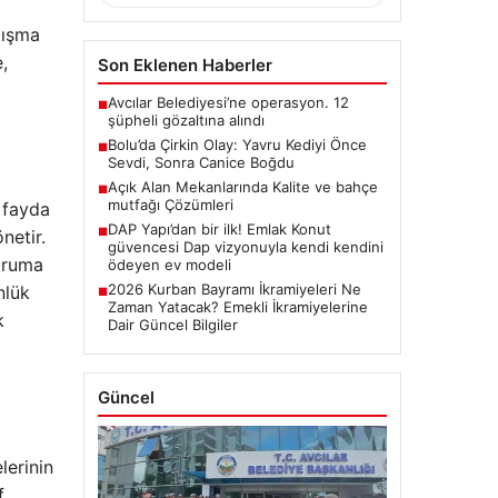
lışma
,
Son Eklenen Haberler
Avcılar Belediyesi’ne operasyon. 12
■
şüpheli gözaltına alındı
Bolu’da Çirkin Olay: Yavru Kediyi Önce
■
Sevdi, Sonra Canice Boğdu
Açık Alan Mekanlarında Kalite ve bahçe
■
mutfağı Çözümleri
 fayda
DAP Yapı’dan bir ilk! Emlak Konut
■
netir.
güvencesi Dap vizyonuyla kendi kendini
duruma
ödeyen ev modeli
2026 Kurban Bayramı İkramiyeleri Ne
nlük
■
Zaman Yatacak? Emekli İkramiyelerine
k
Dair Güncel Bilgiler
Güncel
lerinin
f