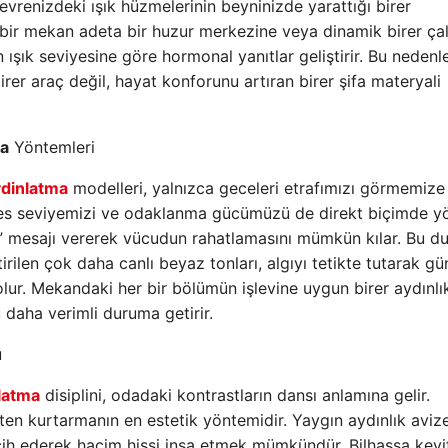
a çevrenizdeki ışık hüzmelerinin beyninizde yarattığı birer
an bir mekan adeta bir huzur merkezine veya dinamik birer ça
n ışık seviyesine göre hormonal yanıtlar geliştirir. Bu nedenle
er araç değil, hayat konforunu artıran birer şifa materyali
ma
Yöntemleri
ydinlatma
modelleri, yalnızca geceleri etrafımızı görmemize
 seviyemizi ve odaklanma gücümüzü de direkt biçimde yö
a ” mesajı vererek vücudun rahatlamasını mümkün kılar. Bu 
irilen çok daha canlı beyaz tonları, algıyı tetikte tutarak gü
 olur. Mekandaki her bir bölümün işlevine uygun birer aydınlı
daha verimli duruma getirir.
u
latma
disiplini, odadaki kontrastların dansı anlamına gelir.
ten kurtarmanın en estetik yöntemidir. Yaygın aydınlık avize
ercih ederek hacim hissi inşa etmek mümkündür. Bilhassa keyi