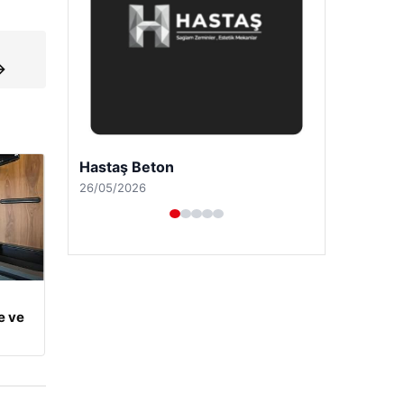
→
Enes Kaplan Avukatlık Bürosu
28/04/2026
e ve