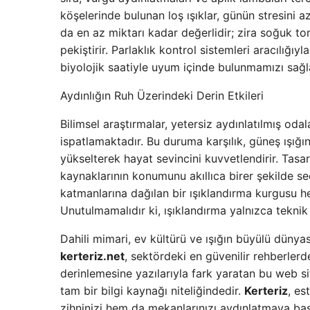
köşelerinde bulunan loş ışıklar, günün stresini 
da en az miktarı kadar değerlidir; zira soğuk ton
pekiştirir. Parlaklık kontrol sistemleri aracılığ
biyolojik saatiyle uyum içinde bulunmamızı sağl
Aydınlığın Ruh Üzerindeki Derin Etkileri
Bilimsel araştırmalar, yetersiz aydınlatılmış odal
ispatlamaktadır. Bu duruma karşılık, güneş ışığın
yükselterek hayat sevincini kuvvetlendirir. Tasar
kaynaklarının konumunu akıllıca birer şekilde se
katmanlarına dağılan bir ışıklandırma kurgusu h
Unutulmamalıdır ki, ışıklandırma yalnızca teknik b
Dahili mimari, ev kültürü ve ışığın büyülü dünyasın
kerteriz.net
, sektördeki en güvenilir rehberlerd
derinlemesine yazılarıyla fark yaratan bu web sit
tam bir bilgi kaynağı niteliğindedir.
Kerteriz
, es
zihninizi hem da mekanlarınızı aydınlatmaya başa