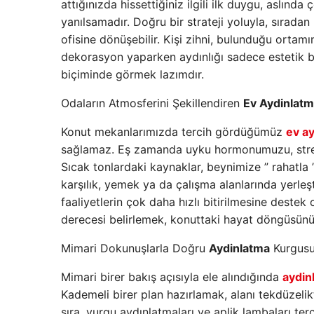
attığınızda hissettiğiniz ilgili ilk duygu, aslınd
yanılsamadır. Doğru bir strateji yoluyla, sırad
ofisine dönüşebilir. Kişi zihni, bulunduğu ortamı
dekorasyon yaparken aydınlığı sadece estetik bir
biçiminde görmek lazımdır.
Odaların Atmosferini Şekillendiren
Ev Aydinlat
Konut mekanlarımızda tercih gördüğümüz
ev a
sağlamaz. Eş zamanda uyku hormonumuzu, stres
Sıcak tonlardaki kaynaklar, beynimize ” rahatl
karşılık, yemek ya da çalışma alanlarında yerleşt
faaliyetlerin çok daha hızlı bitirilmesine destek
derecesi belirlemek, konuttaki hayat döngüsünü 
Mimari Dokunuşlarla Doğru
Aydinlatma
Kurgus
Mimari birer bakış açısıyla ele alındığında
aydin
Kademeli birer plan hazırlamak, alanı tekdüzelik
sıra, vurgu aydınlatmaları ve aplik lambaları t