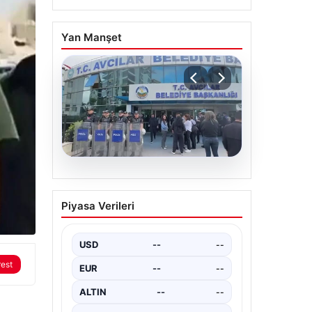
Yan Manşet
05.08.2026
Avcılar Belediyesi’ne
Piyasa Verileri
operasyon. 12 şüpheli
gözaltına alındı
USD
--
--
rest
EUR
--
--
ALTIN
--
--