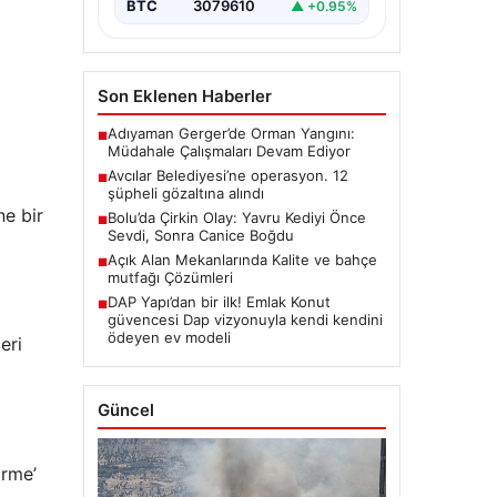
BTC
3079610
▲ +0.95%
Son Eklenen Haberler
Adıyaman Gerger’de Orman Yangını:
■
Müdahale Çalışmaları Devam Ediyor
Avcılar Belediyesi’ne operasyon. 12
■
şüpheli gözaltına alındı
ne bir
Bolu’da Çirkin Olay: Yavru Kediyi Önce
■
Sevdi, Sonra Canice Boğdu
Açık Alan Mekanlarında Kalite ve bahçe
■
mutfağı Çözümleri
DAP Yapı’dan bir ilk! Emlak Konut
■
güvencesi Dap vizyonuyla kendi kendini
ödeyen ev modeli
eri
Güncel
örme’