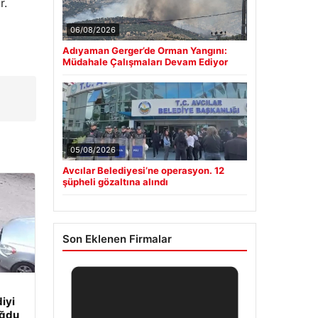
r.
a
06/08/2026
Adıyaman Gerger’de Orman Yangını:
Müdahale Çalışmaları Devam Ediyor
05/08/2026
Avcılar Belediyesi’ne operasyon. 12
şüpheli gözaltına alındı
Son Eklenen Firmalar
iyi
oğdu