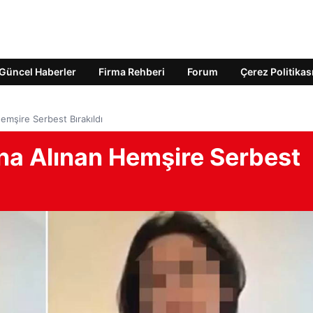
Güncel Haberler
Firma Rehberi
Forum
Çerez Politikas
emşire Serbest Bırakıldı
ına Alınan Hemşire Serbest