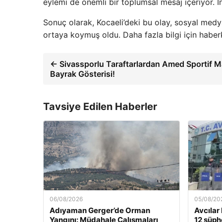
eylemi de önemli bir toplumsal mesaj içeriyor. İn
Sonuç olarak, Kocaeli’deki bu olay, sosyal med
ortaya koymuş oldu. Daha fazla bilgi için haberk
← Sivassporlu Taraftarlardan Amed Sportif 
Bayrak Gösterisi!
Tavsiye Edilen Haberler
06/08/2026
05/08/20
Adıyaman Gerger’de Orman
Avcılar
Yangını: Müdahale Çalışmaları
12 şüphe