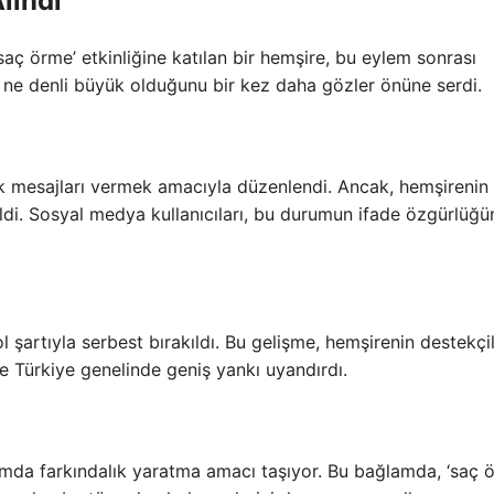
lındı
aç örme’ etkinliğine katılan bir hemşire, bu eylem sonrası
in ne denli büyük olduğunu bir kez daha gözler önüne serdi.
lik mesajları vermek amacıyla düzenlendi. Ancak, hemşirenin
rildi. Sosyal medya kullanıcıları, bu durumun ifade özgürlüğü
 şartıyla serbest bırakıldı. Bu gelişme, hemşirenin destekçil
ve Türkiye genelinde geniş yankı uyandırdı.
umda farkındalık yaratma amacı taşıyor. Bu bağlamda, ‘saç 