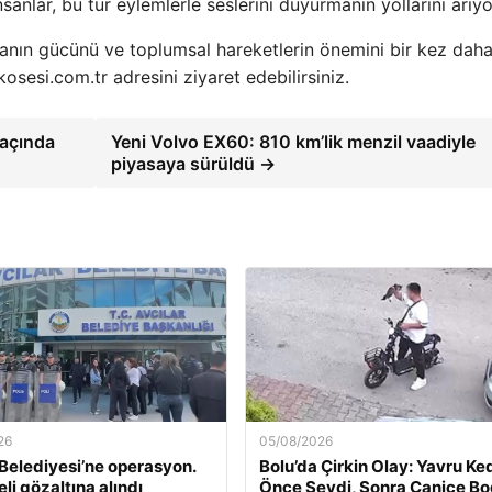
sanlar, bu tür eylemlerle seslerini duyurmanın yollarını arıyo
yanın gücünü ve toplumsal hareketlerin önemini bir kez dah
osesi.com.tr adresini ziyaret edebilirsiniz.
Maçında
Yeni Volvo EX60: 810 km’lik menzil vaadiyle
piyasaya sürüldü →
26
05/08/2026
 Belediyesi’ne operasyon.
Bolu’da Çirkin Olay: Yavru Ked
li gözaltına alındı
Önce Sevdi, Sonra Canice B