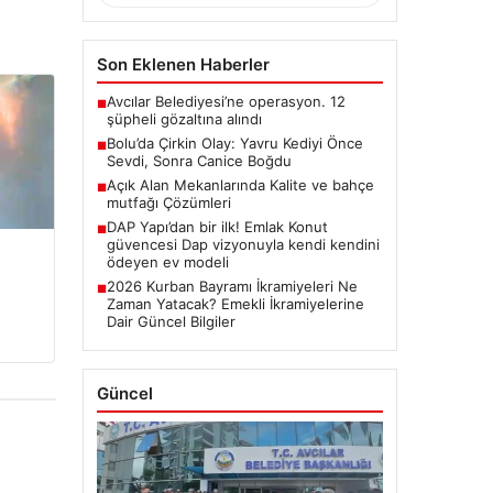
Son Eklenen Haberler
Avcılar Belediyesi’ne operasyon. 12
■
şüpheli gözaltına alındı
Bolu’da Çirkin Olay: Yavru Kediyi Önce
■
Sevdi, Sonra Canice Boğdu
Açık Alan Mekanlarında Kalite ve bahçe
■
mutfağı Çözümleri
DAP Yapı’dan bir ilk! Emlak Konut
■
güvencesi Dap vizyonuyla kendi kendini
ödeyen ev modeli
2026 Kurban Bayramı İkramiyeleri Ne
■
Zaman Yatacak? Emekli İkramiyelerine
Dair Güncel Bilgiler
Güncel