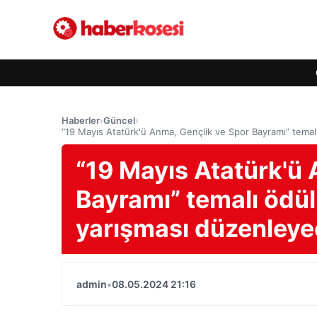
Haberler
›
Güncel
›
“19 Mayıs Atatürk'ü Anma, Gençlik ve Spor Bayramı” tema
“19 Mayıs Atatürk'ü
Bayramı” temalı ödül
yarışması düzenley
admin
•
08.05.2024 21:16