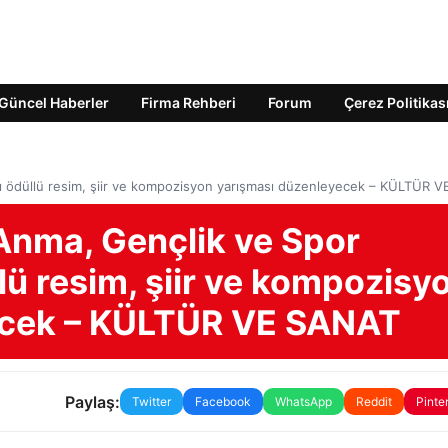
Güncel Haberler
Firma Rehberi
Forum
Çerez Politikas
lı ödüllü resim, şiir ve kompozisyon yarışması düzenleyecek – KÜLTÜR 
 Anma, Gençlik ve Spor
lü resim, şiir ve kompozisy
ecek – KÜLTÜR VE SANAT
Paylaş:
Twitter
Facebook
WhatsApp
Reddit
Pinte