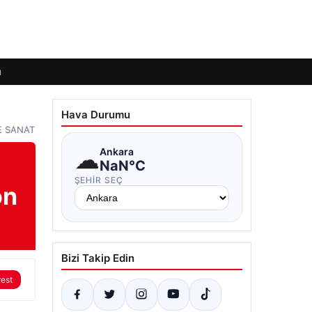
ı
Hava Durumu
VE SANAT
☁
Ankara
NaN°C
ŞEHIR SEÇ
on
Bizi Takip Edin
rest