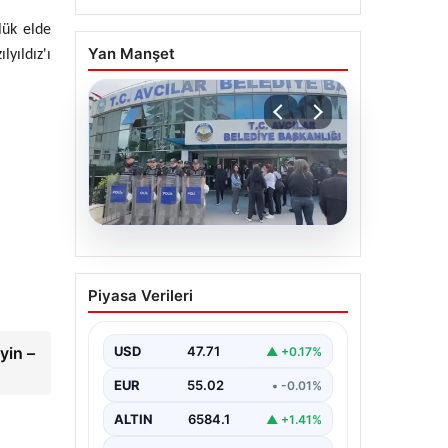
lük elde
Yan Manşet
yıldız'ı
05.08.2026
Avcılar Belediyesi’ne
Piyasa Verileri
operasyon. 12 şüpheli
gözaltına alındı
yin –
USD
47.71
▲ +0.17%
EUR
55.02
• -0.01%
ALTIN
6584.1
▲ +1.41%