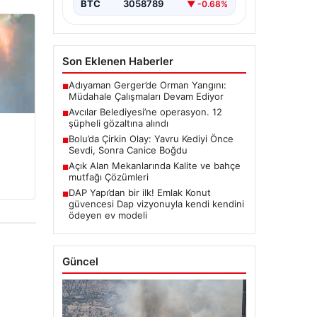
BTC
3058789
▼ -0.68%
Son Eklenen Haberler
Adıyaman Gerger’de Orman Yangını:
■
Müdahale Çalışmaları Devam Ediyor
Avcılar Belediyesi’ne operasyon. 12
■
şüpheli gözaltına alındı
Bolu’da Çirkin Olay: Yavru Kediyi Önce
■
Sevdi, Sonra Canice Boğdu
Açık Alan Mekanlarında Kalite ve bahçe
■
mutfağı Çözümleri
DAP Yapı’dan bir ilk! Emlak Konut
■
güvencesi Dap vizyonuyla kendi kendini
ödeyen ev modeli
Güncel