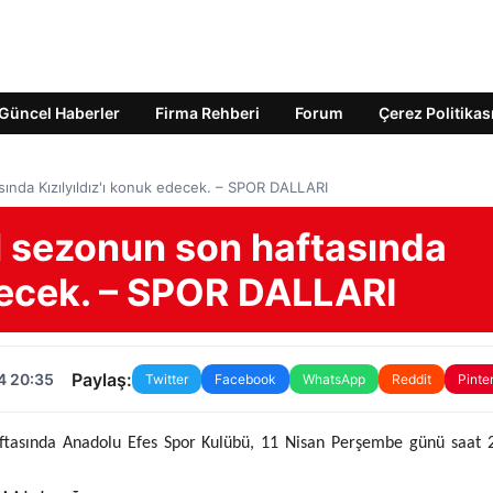
Güncel Haberler
Firma Rehberi
Forum
Çerez Politikas
ında Kızılyıldız'ı konuk edecek. – SPOR DALLARI
 sezonun son haftasında
edecek. – SPOR DALLARI
Paylaş:
4 20:35
Twitter
Facebook
WhatsApp
Reddit
Pinte
ftasında Anadolu Efes Spor Kulübü, 11 Nisan Perşembe günü saat 