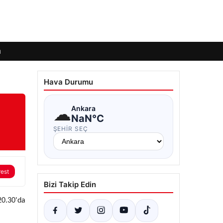
ı
Hava Durumu
☁
Ankara
NaN°C
ŞEHIR SEÇ
rest
Bizi Takip Edin
20.30'da