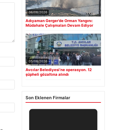
06/08/2026
Adıyaman Gerger’de Orman Yangını:
Müdahale Çalışmaları Devam Ediyor
05/08/2026
Avcılar Belediyesi’ne operasyon. 12
şüpheli gözaltına alındı
Son Eklenen Firmalar