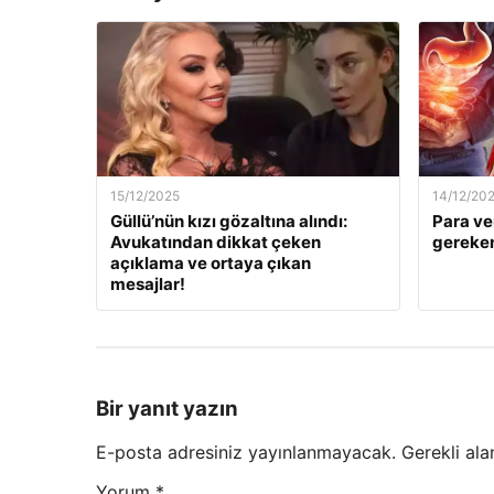
15/12/2025
14/12/20
Güllü’nün kızı gözaltına alındı:
Para ve
Avukatından dikkat çeken
gereken
açıklama ve ortaya çıkan
mesajlar!
Bir yanıt yazın
E-posta adresiniz yayınlanmayacak.
Gerekli ala
Yorum
*