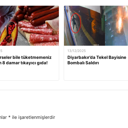
25
13/12/2025
rseler bile tüketmemeniz
Diyarbakır’da Tekel Bayisine
 8 damar tıkayıcı gıda!
Bombalı Saldırı
nlar
*
ile işaretlenmişlerdir