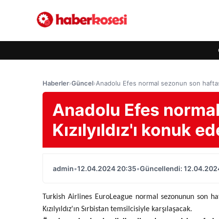
Haberler
›
Güncel
›
Anadolu Efes normal sezonun son haftas
Anadolu Efes normal
Kızılyıldız'ı konuk 
admin
•
12.04.2024 20:35
•
Güncellendi: 12.04.202
Turkish Airlines EuroLeague normal sezonunun son ha
Kızılyıldız'ın Sırbistan temsilcisiyle karşılaşacak.