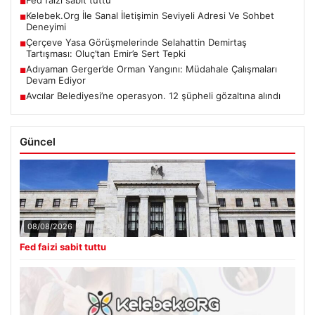
■
Kelebek.Org İle Sanal İletişimin Seviyeli Adresi Ve Sohbet
■
Deneyimi
Çerçeve Yasa Görüşmelerinde Selahattin Demirtaş
■
Tartışması: Oluç’tan Emir’e Sert Tepki
Adıyaman Gerger’de Orman Yangını: Müdahale Çalışmaları
■
Devam Ediyor
Avcılar Belediyesi’ne operasyon. 12 şüpheli gözaltına alındı
■
Güncel
08/08/2026
Fed faizi sabit tuttu