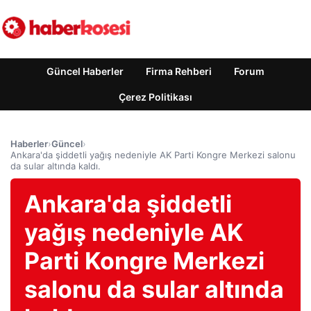
Güncel Haberler
Firma Rehberi
Forum
Çerez Politikası
Haberler
›
Güncel
›
Ankara'da şiddetli yağış nedeniyle AK Parti Kongre Merkezi salonu
da sular altında kaldı.
Ankara'da şiddetli
yağış nedeniyle AK
Parti Kongre Merkezi
salonu da sular altında