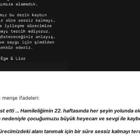
​​menşe ifadeleri:
t etti … Hamileliğimin 22. haftasında her şeyin yolunda o
n nedeniyle çocuğumuzu büyük heyecan ve sevgi ile kaybe
recimizdeki alanı tanımak için bir süre sessiz kalmayı ter