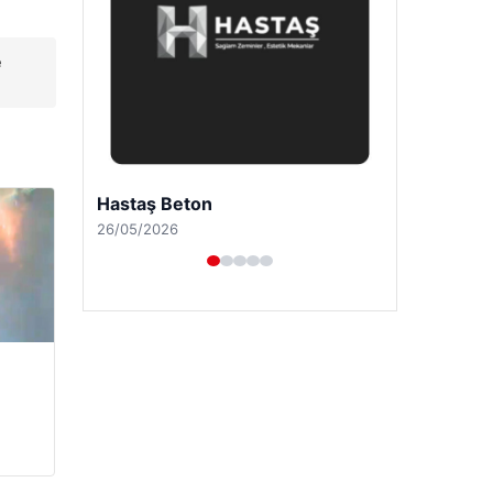
e
Enes Kaplan Avukatlık Bürosu
28/04/2026