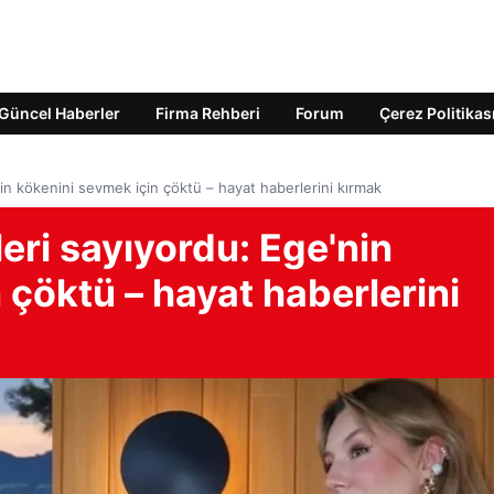
Güncel Haberler
Firma Rehberi
Forum
Çerez Politikas
in kökenini sevmek için çöktü – hayat haberlerini kırmak
eri sayıyordu: Ege'nin
 çöktü – hayat haberlerini