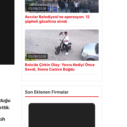
05/08/2026
Avcılar Belediyesi’ne operasyon. 12
şüpheli gözaltına alındı
05/08/2026
Bolu’da Çirkin Olay: Yavru Kediyi Önce
Sevdi, Sonra Canice Boğdu
Son Eklenen Firmalar
lduğu
ttik.
cih