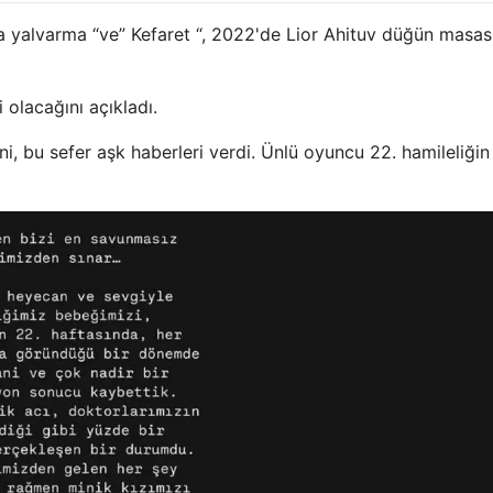
 Asla yalvarma “ve” Kefaret “, 2022'de Lior Ahituv düğün masa
olacağını açıkladı.
i, bu sefer aşk haberleri verdi. Ünlü oyuncu 22. hamileliğin