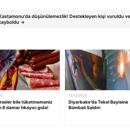
Kastamonu'da düşünülemezlik! Destekleyen kişi vuruldu v
kayboldu →
25
13/12/2025
rseler bile tüketmemeniz
Diyarbakır’da Tekel Bayisine
 8 damar tıkayıcı gıda!
Bombalı Saldırı