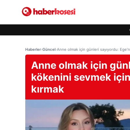
Haberler
›
Güncel
›
Anne olmak için günleri sayıyordu: Ege'n
Anne olmak için günl
kökenini sevmek için
kırmak