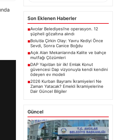
sında
Son Eklenen Haberler
Avcılar Belediyesi’ne operasyon. 12
■
şüpheli gözaltına alındı
Bolu’da Çirkin Olay: Yavru Kediyi Önce
■
Sevdi, Sonra Canice Boğdu
Açık Alan Mekanlarında Kalite ve bahçe
■
mutfağı Çözümleri
DAP Yapı’dan bir ilk! Emlak Konut
■
güvencesi Dap vizyonuyla kendi kendini
ödeyen ev modeli
2026 Kurban Bayramı İkramiyeleri Ne
■
Zaman Yatacak? Emekli İkramiyelerine
Dair Güncel Bilgiler
Güncel