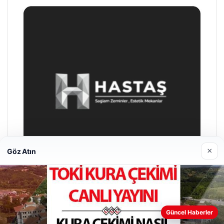
×
Göz Atın
Enes Kaplan Avukatlık Bürosu
Güncel Haberler
28/04/2026