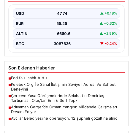
İnternet ortamında kullanıcıların seviyeli bir tarzda
iletişim kurması ciddi bir değer taşımaktadır. Halen
USD
47.74
▲ +0.18%
pek…
EUR
55.25
▲ +0.32%
ALTIN
6660.6
▲ +2.59%
BTC
3087636
▼ -0.24%
Son Eklenen Haberler
Fed faizi sabit tuttu
■
Kelebek.Org İle Sanal İletişimin Seviyeli Adresi Ve Sohbet
■
Deneyimi
Çerçeve Yasa Görüşmelerinde Selahattin Demirtaş
■
Tartışması: Oluç’tan Emir’e Sert Tepki
Adıyaman Gerger’de Orman Yangını: Müdahale Çalışmaları
■
Devam Ediyor
Avcılar Belediyesi’ne operasyon. 12 şüpheli gözaltına alındı
■