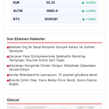
EUR
55.25
▲ +0.32%
ALTIN
6660.6
▲ +2.59%
BTC
3095581
▲ +1.24%
Son Eklenen Haberler
Kelebek.Org İle Sanal İletişimin Seviyeli Adresi Ve Sohbet
■
Deneyimi
Çerçeve Yasa Görüşmelerinde Selahattin Demirtaş
■
Tartışması: Oluç’tan Emir’e Sert Tepki
Adıyaman Gerger’de Orman Yangını: Müdahale Çalışmaları
■
Devam Ediyor
Avcılar Belediyesi’ne operasyon. 12 şüpheli gözaltına alındı
■
Bolu’da Çirkin Olay: Yavru Kediyi Önce Sevdi, Sonra Canice
■
Boğdu
Güncel