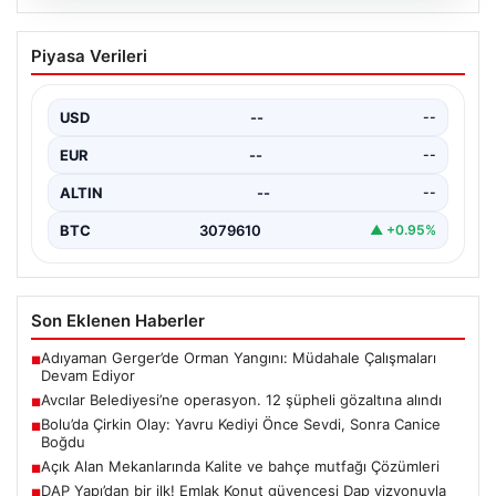
05.08.2026
Avcılar Belediyesi’ne operasyon. 12
Piyasa Verileri
şüpheli gözaltına alındı
USD
--
--
EUR
--
--
ALTIN
--
--
BTC
3079610
▲ +0.95%
Son Eklenen Haberler
Adıyaman Gerger’de Orman Yangını: Müdahale Çalışmaları
■
Devam Ediyor
Avcılar Belediyesi’ne operasyon. 12 şüpheli gözaltına alındı
■
Bolu’da Çirkin Olay: Yavru Kediyi Önce Sevdi, Sonra Canice
■
Boğdu
Açık Alan Mekanlarında Kalite ve bahçe mutfağı Çözümleri
■
DAP Yapı’dan bir ilk! Emlak Konut güvencesi Dap vizyonuyla
■