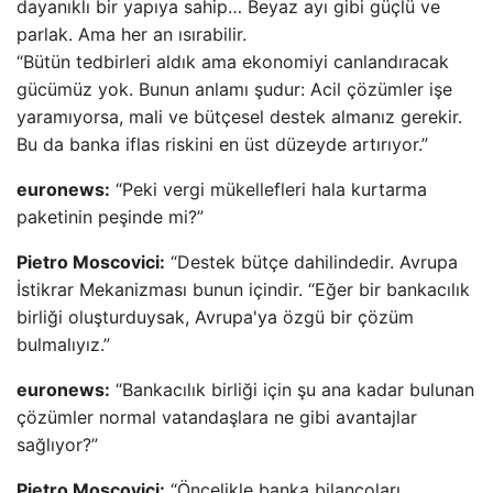
dayanıklı bir yapıya sahip… Beyaz ayı gibi güçlü ve
parlak. Ama her an ısırabilir.
“Bütün tedbirleri aldık ama ekonomiyi canlandıracak
gücümüz yok. Bunun anlamı şudur: Acil çözümler işe
yaramıyorsa, mali ve bütçesel destek almanız gerekir.
Bu da banka iflas riskini en üst düzeyde artırıyor.”
euronews:
“Peki vergi mükellefleri hala kurtarma
paketinin peşinde mi?”
Pietro Moscovici:
“Destek bütçe dahilindedir. Avrupa
İstikrar Mekanizması bunun içindir. “Eğer bir bankacılık
birliği oluşturduysak, Avrupa'ya özgü bir çözüm
bulmalıyız.”
euronews:
“Bankacılık birliği için şu ana kadar bulunan
çözümler normal vatandaşlara ne gibi avantajlar
sağlıyor?”
Pietro Moscovici:
“Öncelikle banka bilançoları