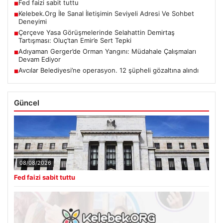
Fed faizi sabit tuttu
■
Kelebek.Org İle Sanal İletişimin Seviyeli Adresi Ve Sohbet
■
Deneyimi
Çerçeve Yasa Görüşmelerinde Selahattin Demirtaş
■
Tartışması: Oluç’tan Emir’e Sert Tepki
Adıyaman Gerger’de Orman Yangını: Müdahale Çalışmaları
■
Devam Ediyor
Avcılar Belediyesi’ne operasyon. 12 şüpheli gözaltına alındı
■
Güncel
08/08/2026
Fed faizi sabit tuttu