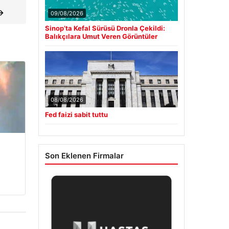
 →
09/08/2026
Sinop’ta Kefal Sürüsü Dronla Çekildi:
Balıkçılara Umut Veren Görüntüler
08/08/2026
Fed faizi sabit tuttu
Son Eklenen Firmalar