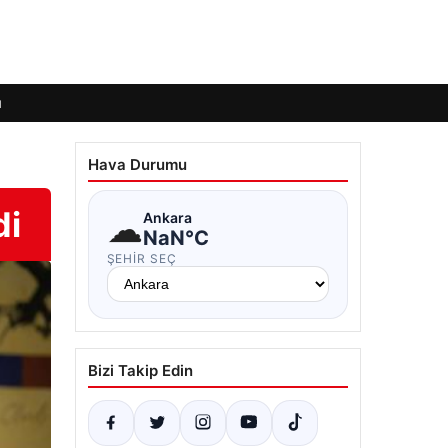
ı
Hava Durumu
di
☁
Ankara
NaN°C
ŞEHIR SEÇ
Bizi Takip Edin