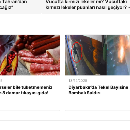
n Tahran'dan
Vücutta kırmızı lekeler mi? Vücuttaki
cağız”
kırmızı lekeler puanları nasıl geçiyor?
25
13/12/2025
rseler bile tüketmemeniz
Diyarbakır’da Tekel Bayisine
 8 damar tıkayıcı gıda!
Bombalı Saldırı