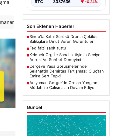
aşma
BTC
3087636
▼ -0.24%
amaner
Son Eklenen Haberler
Sinop’ta Kefal Sürüsü Dronla Çekildi:
■
Balıkçılara Umut Veren Görüntüler
Fed faizi sabit tuttu
■
Kelebek.Org İle Sanal İletişimin Seviyeli
■
Adresi Ve Sohbet Deneyimi
Çerçeve Yasa Görüşmelerinde
■
Selahattin Demirtaş Tartışması: Oluç’tan
Emir’e Sert Tepki
Adıyaman Gerger’de Orman Yangını:
■
Müdahale Çalışmaları Devam Ediyor
Güncel