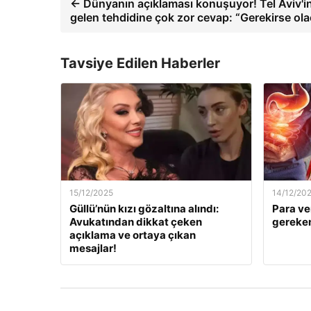
← Dünyanın açıklaması konuşuyor! Tel Aviv'i
gelen tehdidine çok zor cevap: “Gerekirse ola
Tavsiye Edilen Haberler
15/12/2025
14/12/20
Güllü’nün kızı gözaltına alındı:
Para ve
Avukatından dikkat çeken
gereken
açıklama ve ortaya çıkan
mesajlar!