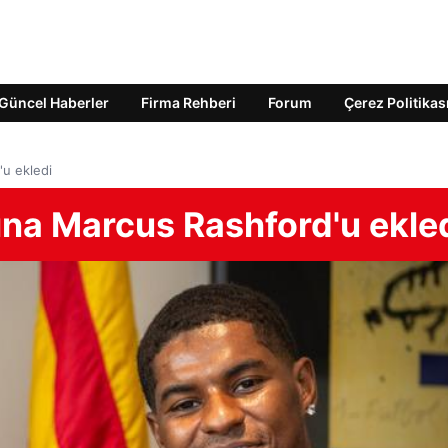
Güncel Haberler
Firma Rehberi
Forum
Çerez Politikas
'u ekledi
sına Marcus Rashford'u ekle