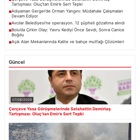
Tartışması: Oluç’tan Emir’e Sert Tepki
Adıyaman Gerger’de Orman Yangını: Müdahale Çalışmaları
■
Devam Ediyor
Avcılar Belediyesi’ne operasyon. 12 şüpheli gözaltına alındı
■
Bolu’da Çirkin Olay: Yavru Kediyi Önce Sevdi, Sonra Canice
■
Boğdu
Açık Alan Mekanlarında Kalite ve bahçe mutfağı Çözümleri
■
Güncel
07/08/2026
Çerçeve Yasa Görüşmelerinde Selahattin Demirtaş
Tartışması: Oluç’tan Emir’e Sert Tepki