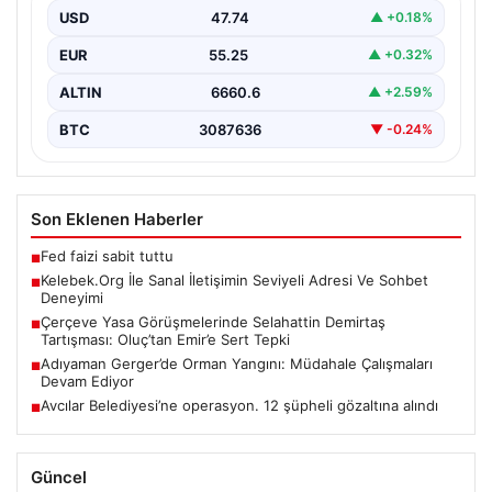
iletişim kurması ciddi bir değer taşımaktadır. Halen
USD
47.74
▲ +0.18%
pek…
EUR
55.25
▲ +0.32%
ALTIN
6660.6
▲ +2.59%
BTC
3087636
▼ -0.24%
Son Eklenen Haberler
Fed faizi sabit tuttu
■
Kelebek.Org İle Sanal İletişimin Seviyeli Adresi Ve Sohbet
■
Deneyimi
Çerçeve Yasa Görüşmelerinde Selahattin Demirtaş
■
Tartışması: Oluç’tan Emir’e Sert Tepki
Adıyaman Gerger’de Orman Yangını: Müdahale Çalışmaları
■
Devam Ediyor
Avcılar Belediyesi’ne operasyon. 12 şüpheli gözaltına alındı
■
Güncel