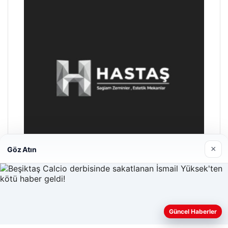
×
Göz Atın
Enes Kaplan Avukatlık Bürosu
28/04/2026
Güncel Haberler
Web sitemizi nasıl kullandığınızı daha iyi anlayabilmek,