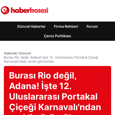
Güncel Haberler
Firma Rehberi
Forum
Çerez Politikası
Haberler
›
Güncel
›
Burası Rio değil, Adana! İşte 12. Uluslararası Portakal Çiçeği
Karnavalı'ndan renkli görüntüler
Burası Rio değil,
Adana! İşte 12.
Uluslararası Portakal
Çiçeği Karnavalı'ndan