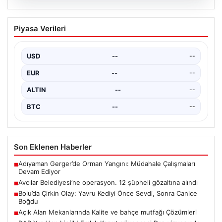
05.08.2026
Bolu’da Çirkin Olay: Yavru Kediyi Önce
Piyasa Verileri
Sevdi, Sonra Canice Boğdu
Bolu ilinde yaşanan üzücü olay, şehrin sakinlerini
derinden sarstı. Beşkavaklar Mahallesi Melis Sokak’ta
USD
--
--
meydana…
EUR
--
--
ALTIN
--
--
BTC
--
--
Son Eklenen Haberler
Adıyaman Gerger’de Orman Yangını: Müdahale Çalışmaları
■
Devam Ediyor
Avcılar Belediyesi’ne operasyon. 12 şüpheli gözaltına alındı
■
Bolu’da Çirkin Olay: Yavru Kediyi Önce Sevdi, Sonra Canice
■
Boğdu
Açık Alan Mekanlarında Kalite ve bahçe mutfağı Çözümleri
■