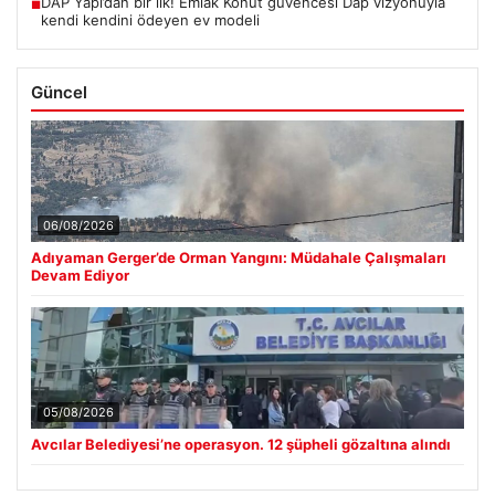
DAP Yapı’dan bir ilk! Emlak Konut güvencesi Dap vizyonuyla
■
kendi kendini ödeyen ev modeli
Güncel
06/08/2026
Adıyaman Gerger’de Orman Yangını: Müdahale Çalışmaları
Devam Ediyor
05/08/2026
Avcılar Belediyesi’ne operasyon. 12 şüpheli gözaltına alındı