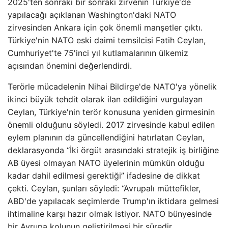
2025'ten sonraki bir sonraki zirvenin Türkiye'de
yapılacağı açıklanan Washington'daki NATO
zirvesinden Ankara için çok önemli manşetler çıktı.
Türkiye'nin NATO eski daimi temsilcisi Fatih Ceylan,
Cumhuriyet'te 75'inci yıl kutlamalarının ülkemiz
açısından önemini değerlendirdi.
Terörle mücadelenin Nihai Bildirge'de NATO'ya yönelik
ikinci büyük tehdit olarak ilan edildiğini vurgulayan
Ceylan, Türkiye'nin terör konusuna yeniden girmesinin
önemli olduğunu söyledi. 2017 zirvesinde kabul edilen
eylem planının da güncellendiğini hatırlatan Ceylan,
deklarasyonda “İki örgüt arasındaki stratejik iş birliğine
AB üyesi olmayan NATO üyelerinin mümkün olduğu
kadar dahil edilmesi gerektiği” ifadesine de dikkat
çekti. Ceylan, şunları söyledi: “Avrupalı ​​müttefikler,
ABD'de yapılacak seçimlerde Trump'ın iktidara gelmesi
ihtimaline karşı hazır olmak istiyor. NATO bünyesinde
bir Avrupa kolunun geliştirilmesi bir süredir