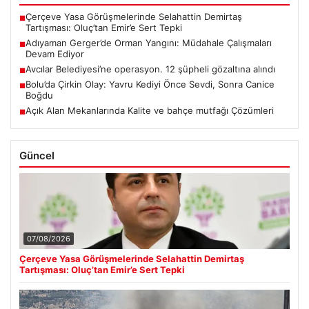
Çerçeve Yasa Görüşmelerinde Selahattin Demirtaş
■
Tartışması: Oluç’tan Emir’e Sert Tepki
Adıyaman Gerger’de Orman Yangını: Müdahale Çalışmaları
■
Devam Ediyor
Avcılar Belediyesi’ne operasyon. 12 şüpheli gözaltına alındı
■
Bolu’da Çirkin Olay: Yavru Kediyi Önce Sevdi, Sonra Canice
■
Boğdu
Açık Alan Mekanlarında Kalite ve bahçe mutfağı Çözümleri
■
Güncel
07/08/2026
Çerçeve Yasa Görüşmelerinde Selahattin Demirtaş
Tartışması: Oluç’tan Emir’e Sert Tepki