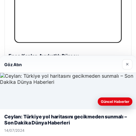
Enes Kaplan Avukatlık Bürosu
28/04/2026
×
Göz Atın
Güncel Haberler
Web sitemizi nasıl kullandığınızı daha iyi anlayabilmek,
© 2026 Haber Köşesi – Güncel Haberler
deneyiminizi kişiselleştirmek ve geliştirmek amacıyla çerezler
Ceylan: Türkiye yol haritasını gecikmeden sunmalı –
kullanıyoruz.
Çerez Politikamız
lemagrup.com.tr
Son Dakika Dünya Haberleri
Reddet
Kabul Et
io
14/07/2024