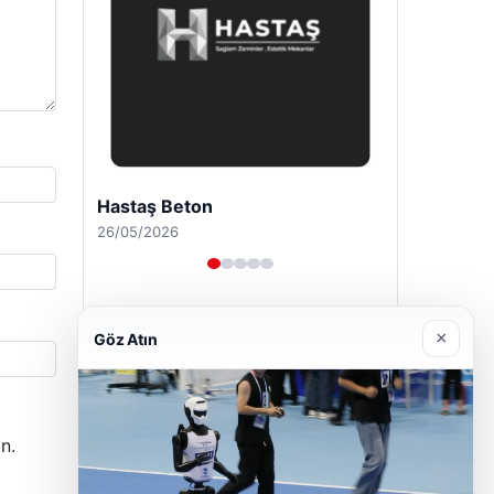
Enes Kaplan Avukatlık Bürosu
28/04/2026
×
Göz Atın
n.