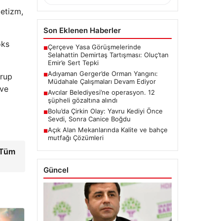
letizm,
Son Eklenen Haberler
oks
Çerçeve Yasa Görüşmelerinde
■
Selahattin Demirtaş Tartışması: Oluç’tan
Emir’e Sert Tepki
Adıyaman Gerger’de Orman Yangını:
■
grup
Müdahale Çalışmaları Devam Ediyor
 ve
Avcılar Belediyesi’ne operasyon. 12
■
şüpheli gözaltına alındı
Bolu’da Çirkin Olay: Yavru Kediyi Önce
■
Sevdi, Sonra Canice Boğdu
Açık Alan Mekanlarında Kalite ve bahçe
■
mutfağı Çözümleri
“Tüm
Güncel