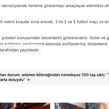
n teknolojisinde ilerleme göstermeyi amaçlayan etkinlikte at
0 metre koşuda sona erecek, 3 ila 3 ve 5 futbol maçı ve b
 şubeleri konusundaki becerilerini gösterecektir. Solist ve 
n kullanımı, performans alanında sınıflandırma, düzenleme
 tarafından yayınlandı
ırtan durum: adamın böbreğinden neredeyse 100 taş çıktı: 
larla doluydu” →