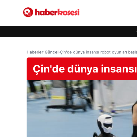
Haberler
›
Güncel
›
Çin'de dünya insansı robot oyunları başl
Çin'de dünya insansı