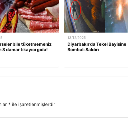
25
13/12/2025
rseler bile tüketmemeniz
Diyarbakır’da Tekel Bayisine
 8 damar tıkayıcı gıda!
Bombalı Saldırı
nlar
*
ile işaretlenmişlerdir