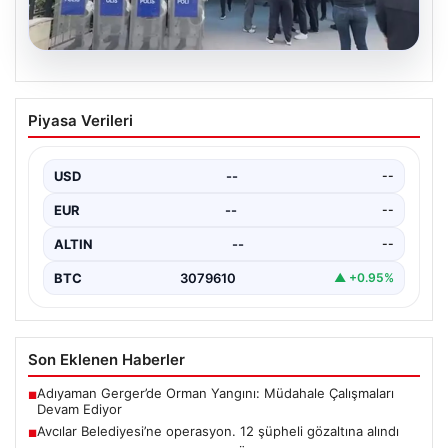
05.08.2026
Avcılar Belediyesi’ne operasyon. 12
Piyasa Verileri
şüpheli gözaltına alındı
USD
--
--
EUR
--
--
ALTIN
--
--
BTC
3079610
▲ +0.95%
Son Eklenen Haberler
Adıyaman Gerger’de Orman Yangını: Müdahale Çalışmaları
■
Devam Ediyor
Avcılar Belediyesi’ne operasyon. 12 şüpheli gözaltına alındı
■