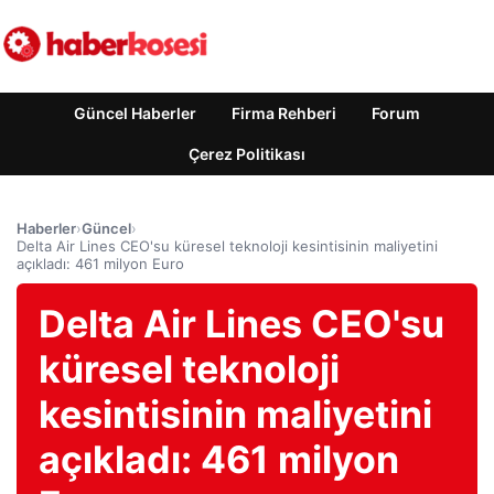
Güncel Haberler
Firma Rehberi
Forum
Çerez Politikası
Haberler
›
Güncel
›
Delta Air Lines CEO'su küresel teknoloji kesintisinin maliyetini
açıkladı: 461 milyon Euro
Delta Air Lines CEO'su
küresel teknoloji
kesintisinin maliyetini
açıkladı: 461 milyon