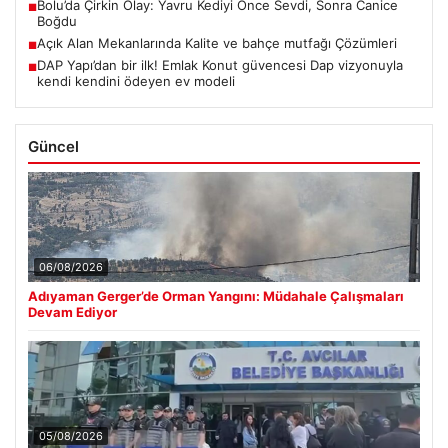
Bolu’da Çirkin Olay: Yavru Kediyi Önce Sevdi, Sonra Canice
■
Boğdu
Açık Alan Mekanlarında Kalite ve bahçe mutfağı Çözümleri
■
DAP Yapı’dan bir ilk! Emlak Konut güvencesi Dap vizyonuyla
■
kendi kendini ödeyen ev modeli
Güncel
06/08/2026
Adıyaman Gerger’de Orman Yangını: Müdahale Çalışmaları
Devam Ediyor
05/08/2026