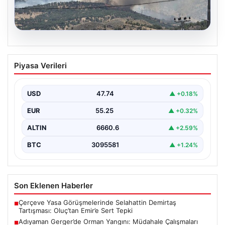
06.08.2026
Adıyaman Gerger’de Orman Yangını:
Piyasa Verileri
Müdahale Çalışmaları Devam Ediyor
Adıyaman’ın Gerger ilçesi, orman yangınıyla mücadele
ediyor. Çobanpınar ile Kütüklü köyleri arasında bulunan
USD
47.74
▲ +0.18%
geniş…
EUR
55.25
▲ +0.32%
ALTIN
6660.6
▲ +2.59%
BTC
3095581
▲ +1.24%
Son Eklenen Haberler
Çerçeve Yasa Görüşmelerinde Selahattin Demirtaş
■
Tartışması: Oluç’tan Emir’e Sert Tepki
Adıyaman Gerger’de Orman Yangını: Müdahale Çalışmaları
■