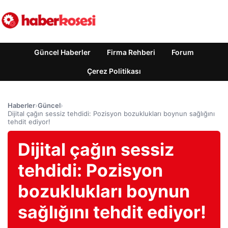
Güncel Haberler
Firma Rehberi
Forum
Çerez Politikası
Haberler
›
Güncel
›
Dijital çağın sessiz tehdidi: Pozisyon bozuklukları boynun sağlığını
tehdit ediyor!
Dijital çağın sessiz
tehdidi: Pozisyon
bozuklukları boynun
sağlığını tehdit ediyor!