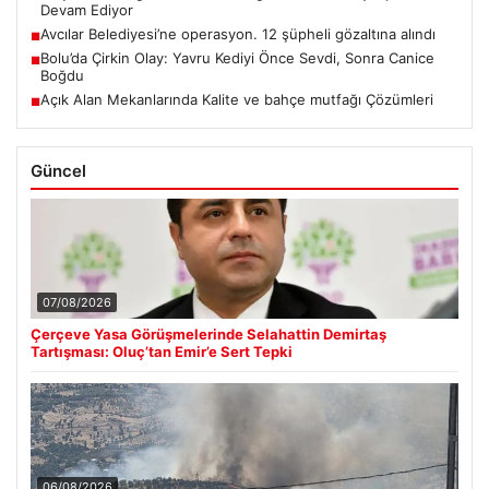
Devam Ediyor
Avcılar Belediyesi’ne operasyon. 12 şüpheli gözaltına alındı
■
Bolu’da Çirkin Olay: Yavru Kediyi Önce Sevdi, Sonra Canice
■
Boğdu
Açık Alan Mekanlarında Kalite ve bahçe mutfağı Çözümleri
■
Güncel
07/08/2026
Çerçeve Yasa Görüşmelerinde Selahattin Demirtaş
Tartışması: Oluç’tan Emir’e Sert Tepki
06/08/2026