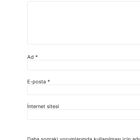
Ad
*
E-posta
*
İnternet sitesi
Daha sonraki yorumlarımda kullanılması için adı