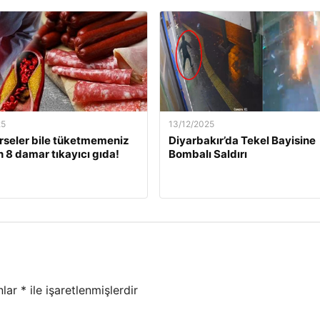
25
13/12/2025
rseler bile tüketmemeniz
Diyarbakır’da Tekel Bayisine
 8 damar tıkayıcı gıda!
Bombalı Saldırı
nlar
*
ile işaretlenmişlerdir