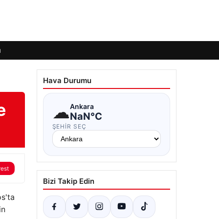
ı
Hava Durumu
e
☁
Ankara
NaN°C
ŞEHIR SEÇ
rest
Bizi Takip Edin
s'ta
in