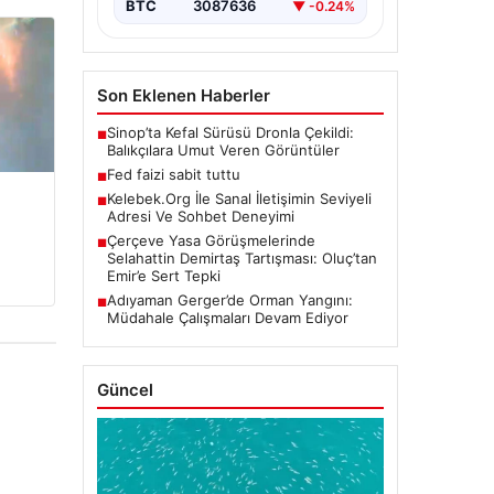
BTC
3087636
▼ -0.24%
Son Eklenen Haberler
Sinop’ta Kefal Sürüsü Dronla Çekildi:
■
Balıkçılara Umut Veren Görüntüler
Fed faizi sabit tuttu
■
Kelebek.Org İle Sanal İletişimin Seviyeli
■
Adresi Ve Sohbet Deneyimi
Çerçeve Yasa Görüşmelerinde
■
Selahattin Demirtaş Tartışması: Oluç’tan
Emir’e Sert Tepki
Adıyaman Gerger’de Orman Yangını:
■
Müdahale Çalışmaları Devam Ediyor
Güncel