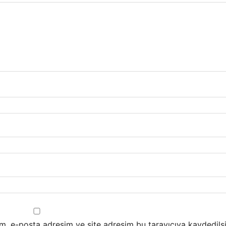
m, e-posta adresim ve site adresim bu tarayıcıya kaydedilsi