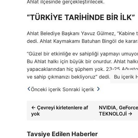
Ahlat ilçesinde gerçekleştirilecek.
“TÜRKİYE TARİHİNDE BİR İLK”
Ahlat Belediye Başkanı Yavuz Gülmez, “Kabine to
dedi. Ahlat Kaymakamı Batuhan Bingöl de karara 
“Güzel bir etkinliğe ev sahipliği yapmayı umuyoru
Bu Ahlat halkı için büyük bir onurdur. Ahlat hal
yapacaklarından hiç şüphem yok. 23-25 ​​Ağustos t
ve sahip çıkmanızı bekliyoruz” dedi.
Bu içerik 
Önceki içerik
Sonraki içerik
← Çevreyi kirletenlere af
NVIDIA, GeForce
yok
TEKNOLOJİ →
Tavsiye Edilen Haberler