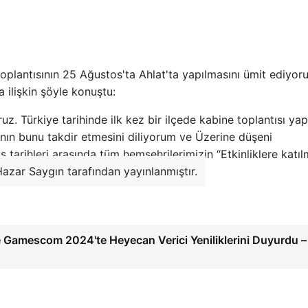
plantısının 25 Ağustos'ta Ahlat'ta yapılmasını ümit ediyor
ilişkin şöyle konuştu:
z. Türkiye tarihinde ilk kez bir ilçede kabine toplantısı yap
kının bunu takdir etmesini diliyorum ve Üzerine düşeni
arihleri ​​arasında tüm hemşehrilerimizin “Etkinliklere katıl
Hazar Saygın tarafından yayınlanmıştır.
 Gamescom 2024'te Heyecan Verici Yeniliklerini Duyurdu –