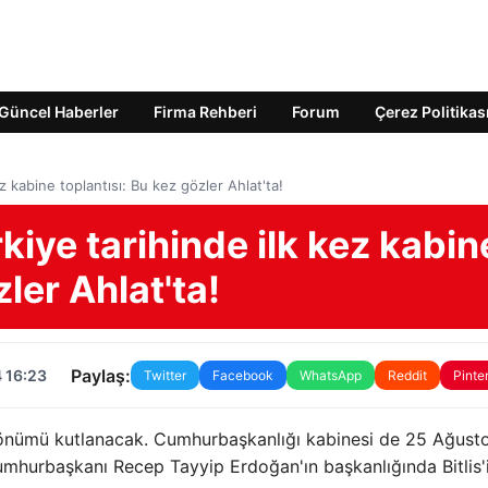
Güncel Haberler
Firma Rehberi
Forum
Çerez Politikas
z kabine toplantısı: Bu kez gözler Ahlat'ta!
kiye tarihinde ilk kez kabin
zler Ahlat'ta!
Paylaş:
 16:23
Twitter
Facebook
WhatsApp
Reddit
Pinte
l dönümü kutlanacak. Cumhurbaşkanlığı kabinesi de 25 Ağusto
 Cumhurbaşkanı Recep Tayyip Erdoğan'ın başkanlığında Bitlis'