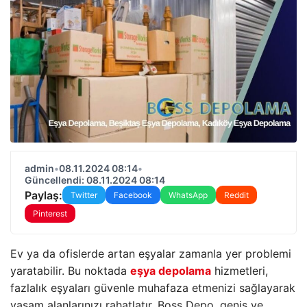
admin
•
08.11.2024 08:14
•
Güncellendi: 08.11.2024 08:14
Paylaş:
Twitter
Facebook
WhatsApp
Reddit
Pinterest
Ev ya da ofislerde artan eşyalar zamanla yer problemi
yaratabilir. Bu noktada
eşya depolama
hizmetleri,
fazlalık eşyaları güvenle muhafaza etmenizi sağlayarak
yaşam alanlarınızı rahatlatır. Boss Depo, geniş ve