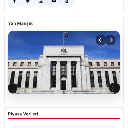
Yan Manşet
08.08.2026
Fed faizi sabit tuttu
Piyasa Verileri
{“title”: “ABD Merkez Bankası Faizleri Sabit Tuttu”,
“content”: “ ABD Merkez Bankası, piyasa beklentileri…