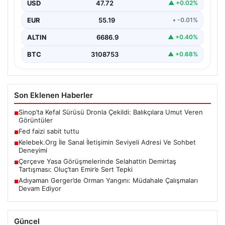
USD
47.72
▲ +0.02%
EUR
55.19
• -0.01%
ALTIN
6686.9
▲ +0.40%
BTC
3108753
▲ +0.68%
Son Eklenen Haberler
Sinop’ta Kefal Sürüsü Dronla Çekildi: Balıkçılara Umut Veren
■
Görüntüler
Fed faizi sabit tuttu
■
Kelebek.Org İle Sanal İletişimin Seviyeli Adresi Ve Sohbet
■
Deneyimi
Çerçeve Yasa Görüşmelerinde Selahattin Demirtaş
■
Tartışması: Oluç’tan Emir’e Sert Tepki
Adıyaman Gerger’de Orman Yangını: Müdahale Çalışmaları
■
Devam Ediyor
Güncel