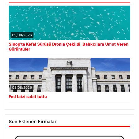
09/08/2026
Sinop’ta Kefal Sürüsü Dronla Çekildi: Balıkçılara Umut Veren
Görüntüler
08/08/2026
Fed faizi sabit tuttu
Son Eklenen Firmalar