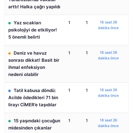
arttı! Halka çağrı yapıldı
Yaz sıcakları
1
1
18 saat 26
dakika önce
psikolojiyi de etkiliyor!
5 önemli belirti
Deniz ve havuz
1
1
18 saat 26
dakika önce
sonrası dikkat! Basit bir
ihmal enfeksiyon
nedeni olabilir
Tatil kabusa döndü:
1
1
18 saat 26
dakika önce
Acilde ödedikleri 71 bin
lirayı CİMER’e taşıdılar
15 yaşındaki çocuğun
1
1
18 saat 26
dakika önce
midesinden çıkanlar