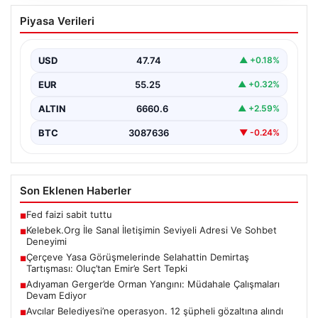
Kelebek.Org İle Sanal İletişimin Seviyeli
Piyasa Verileri
Adresi Ve Sohbet Deneyimi
İnternet ortamında kullanıcıların seviyeli bir tarzda
iletişim kurması ciddi bir değer taşımaktadır. Halen
USD
47.74
▲ +0.18%
pek…
EUR
55.25
▲ +0.32%
ALTIN
6660.6
▲ +2.59%
BTC
3087636
▼ -0.24%
Son Eklenen Haberler
Fed faizi sabit tuttu
■
Kelebek.Org İle Sanal İletişimin Seviyeli Adresi Ve Sohbet
■
Deneyimi
Çerçeve Yasa Görüşmelerinde Selahattin Demirtaş
■
Tartışması: Oluç’tan Emir’e Sert Tepki
Adıyaman Gerger’de Orman Yangını: Müdahale Çalışmaları
■
Devam Ediyor
Avcılar Belediyesi’ne operasyon. 12 şüpheli gözaltına alındı
■