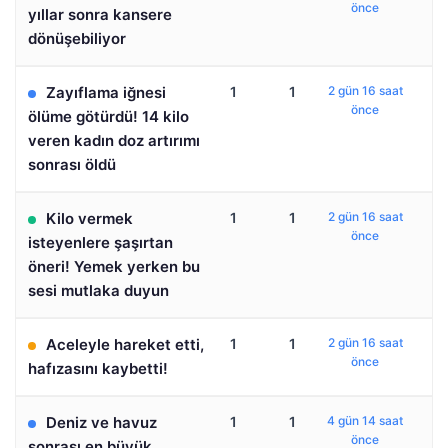
önce
yıllar sonra kansere
dönüşebiliyor
Zayıflama iğnesi
1
1
2 gün 16 saat
önce
ölüme götürdü! 14 kilo
veren kadın doz artırımı
sonrası öldü
Kilo vermek
1
1
2 gün 16 saat
önce
isteyenlere şaşırtan
öneri! Yemek yerken bu
sesi mutlaka duyun
Aceleyle hareket etti,
1
1
2 gün 16 saat
önce
hafızasını kaybetti!
Deniz ve havuz
1
1
4 gün 14 saat
önce
sonrası en büyük