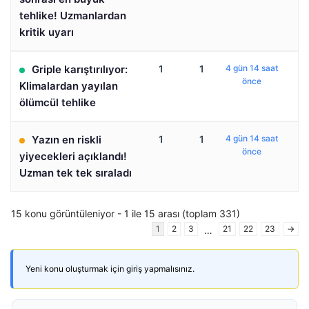
tehlike! Uzmanlardan
kritik uyarı
Griple karıştırılıyor:
1
1
4 gün 14 saat
önce
Klimalardan yayılan
ölümcül tehlike
Yazın en riskli
1
1
4 gün 14 saat
önce
yiyecekleri açıklandı!
Uzman tek tek sıraladı
15 konu görüntüleniyor - 1 ile 15 arası (toplam 331)
1
2
3
21
22
23
→
…
Yeni konu oluşturmak için giriş yapmalısınız.