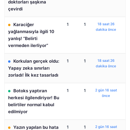
doktorları şaşkına
çevirdi
Karaciğer
1
1
18 saat 26
dakika önce
yağlanmasıyla ilgili 10
yanlış! “Belirti
vermeden ilerliyor”
Korkulan gerçek oldu:
1
1
18 saat 26
dakika önce
Yapay zeka sınırları
zorladı! İlk kez tasarladı
Botoks yaptıran
1
1
2 gün 16 saat
önce
herkesi ilgilendiriyor! Bu
belirtiler normal kabul
edilmiyor
Yazın yapılan bu hata
1
1
2 gün 16 saat