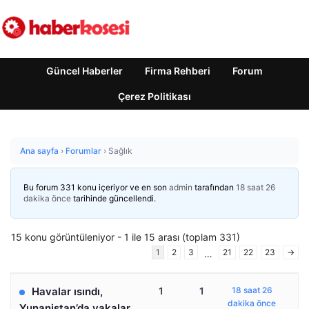
Güncel Haberler
Firma Rehberi
Forum
Çerez Politikası
Ana sayfa
›
Forumlar
›
Sağlık
Bu forum 331 konu içeriyor ve en son
admin
tarafından
18 saat 26
dakika önce
tarihinde güncellendi.
15 konu görüntüleniyor - 1 ile 15 arası (toplam 331)
1
2
3
21
22
23
→
…
Havalar ısındı,
1
1
18 saat 26
dakika önce
Yunanistan’da vakalar