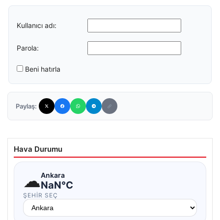
Kullanıcı adı:
Parola:
Beni hatırla
Paylaş:
Hava Durumu
☁
Ankara
NaN°C
ŞEHIR SEÇ