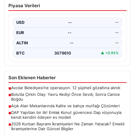
Bolu’da Çirkin Olay: Yavru Kediyi Önce
Piyasa Verileri
Sevdi, Sonra Canice Boğdu
Bolu ilinde yaşanan üzücü olay, şehrin sakinlerini
derinden sarstı. Beşkavaklar Mahallesi Melis Sokak'ta
USD
--
--
meydana…
EUR
--
--
ALTIN
--
--
BTC
3079610
▲ +0.95%
Son Eklenen Haberler
Avcılar Belediyesi’ne operasyon. 12 şüpheli gözaltına alındı
■
Bolu’da Çirkin Olay: Yavru Kediyi Önce Sevdi, Sonra Canice
■
Boğdu
Açık Alan Mekanlarında Kalite ve bahçe mutfağı Çözümleri
■
DAP Yapı’dan bir ilk! Emlak Konut güvencesi Dap vizyonuyla
■
kendi kendini ödeyen ev modeli
2026 Kurban Bayramı İkramiyeleri Ne Zaman Yatacak? Emekli
■
İkramiyelerine Dair Güncel Bilgiler