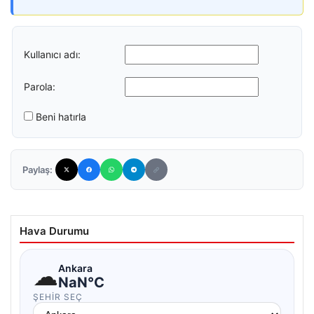
Kullanıcı adı:
Parola:
Beni hatırla
Paylaş:
Hava Durumu
☁
Ankara
NaN°C
ŞEHIR SEÇ