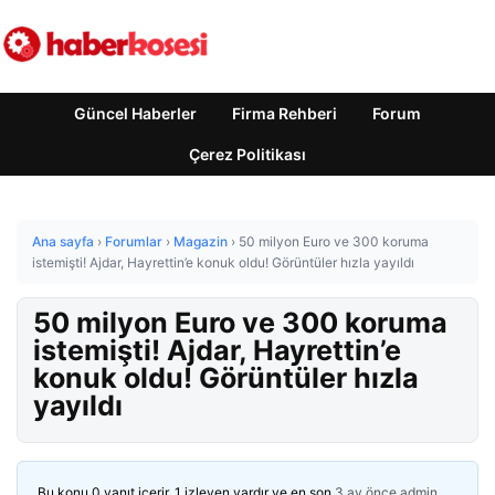
Güncel Haberler
Firma Rehberi
Forum
Çerez Politikası
Ana sayfa
›
Forumlar
›
Magazin
›
50 milyon Euro ve 300 koruma
istemişti! Ajdar, Hayrettin’e konuk oldu! Görüntüler hızla yayıldı
50 milyon Euro ve 300 koruma
istemişti! Ajdar, Hayrettin’e
konuk oldu! Görüntüler hızla
yayıldı
Bu konu 0 yanıt içerir, 1 izleyen vardır ve en son
3 ay önce
admin