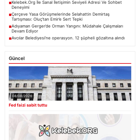
Kelebek.Org İle Sanal İletişimin Seviyeli Adresi Ve Sohbet
■
Deneyimi
Çerçeve Yasa Görüşmelerinde Selahattin Demirtaş
■
Tartışması: Oluç’tan Emir’e Sert Tepki
Adıyaman Gerger’de Orman Yangını: Müdahale Çalışmaları
■
Devam Ediyor
Avcılar Belediyesi’ne operasyon. 12 şüpheli gözaltına alındı
■
Güncel
08/08/2026
Fed faizi sabit tuttu