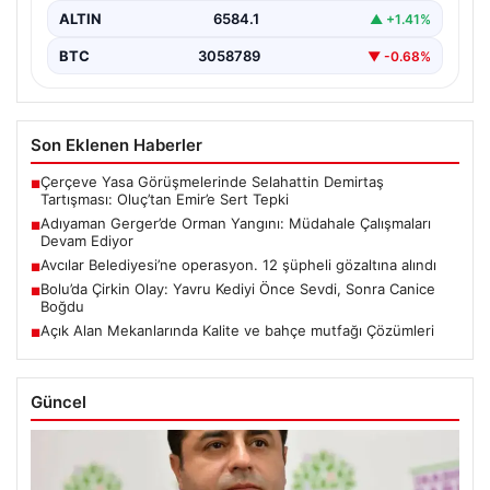
ALTIN
6584.1
▲ +1.41%
BTC
3058789
▼ -0.68%
Son Eklenen Haberler
Çerçeve Yasa Görüşmelerinde Selahattin Demirtaş
■
Tartışması: Oluç’tan Emir’e Sert Tepki
Adıyaman Gerger’de Orman Yangını: Müdahale Çalışmaları
■
Devam Ediyor
Avcılar Belediyesi’ne operasyon. 12 şüpheli gözaltına alındı
■
Bolu’da Çirkin Olay: Yavru Kediyi Önce Sevdi, Sonra Canice
■
Boğdu
Açık Alan Mekanlarında Kalite ve bahçe mutfağı Çözümleri
■
Güncel