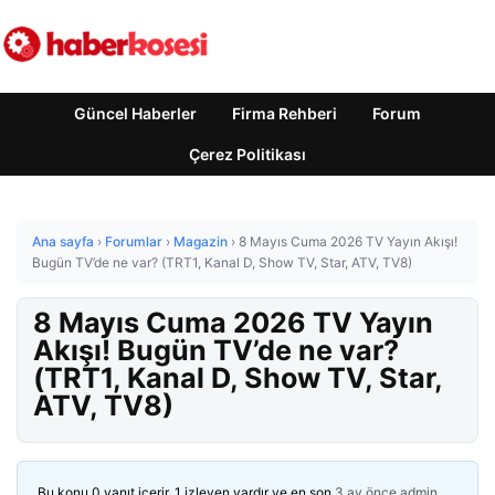
Güncel Haberler
Firma Rehberi
Forum
Çerez Politikası
Ana sayfa
›
Forumlar
›
Magazin
›
8 Mayıs Cuma 2026 TV Yayın Akışı!
Bugün TV’de ne var? (TRT1, Kanal D, Show TV, Star, ATV, TV8)
8 Mayıs Cuma 2026 TV Yayın
Akışı! Bugün TV’de ne var?
(TRT1, Kanal D, Show TV, Star,
ATV, TV8)
Bu konu 0 yanıt içerir, 1 izleyen vardır ve en son
3 ay önce
admin