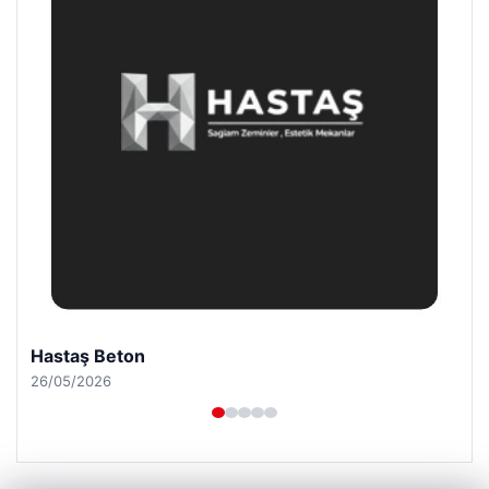
Enes Kaplan Avukatlık Bürosu
28/04/2026