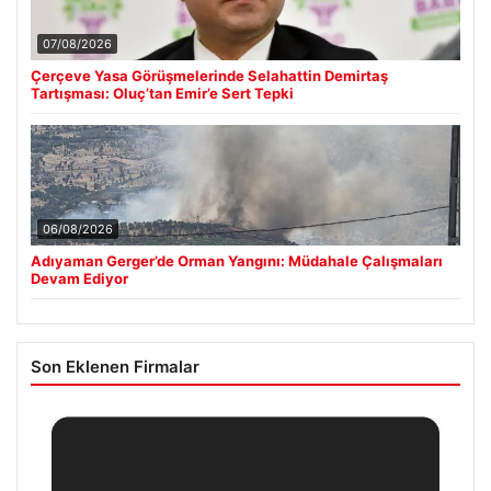
07/08/2026
Çerçeve Yasa Görüşmelerinde Selahattin Demirtaş
Tartışması: Oluç’tan Emir’e Sert Tepki
06/08/2026
Adıyaman Gerger’de Orman Yangını: Müdahale Çalışmaları
Devam Ediyor
Son Eklenen Firmalar