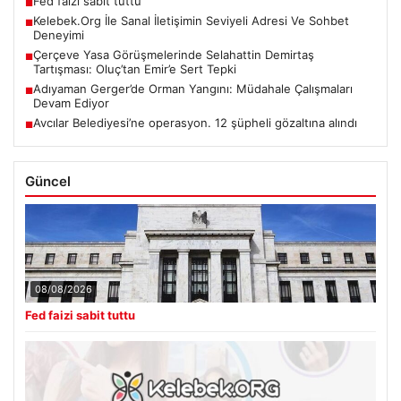
Fed faizi sabit tuttu
■
Kelebek.Org İle Sanal İletişimin Seviyeli Adresi Ve Sohbet
■
Deneyimi
Çerçeve Yasa Görüşmelerinde Selahattin Demirtaş
■
Tartışması: Oluç’tan Emir’e Sert Tepki
Adıyaman Gerger’de Orman Yangını: Müdahale Çalışmaları
■
Devam Ediyor
Avcılar Belediyesi’ne operasyon. 12 şüpheli gözaltına alındı
■
Güncel
08/08/2026
Fed faizi sabit tuttu