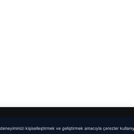
lemagrup.com.tr
 deneyiminizi kişiselleştirmek ve geliştirmek amacıyla çerezler kullan