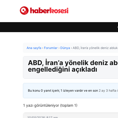
Ana sayfa
›
Forumlar
›
Dünya
›
ABD, İran’a yönelik deniz ablu
ABD, İran’a yönelik deniz 
engellediğini açıkladı
Bu konu 0 yanıt içerir, 1 izleyen vardır ve en son
2 ay 3 hafta
1 yazı görüntüleniyor (toplam 1)
10/05/2026: 8:17 am