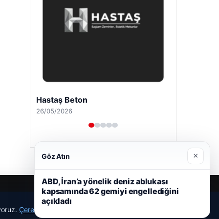
Hastaş Beton
26/05/2026
×
Göz Atın
ABD, İran’a yönelik deniz ablukası
kapsamında 62 gemiyi engellediğini
açıkladı
ıyoruz.
Çerez Politikamız
Reddet
Kabul Et