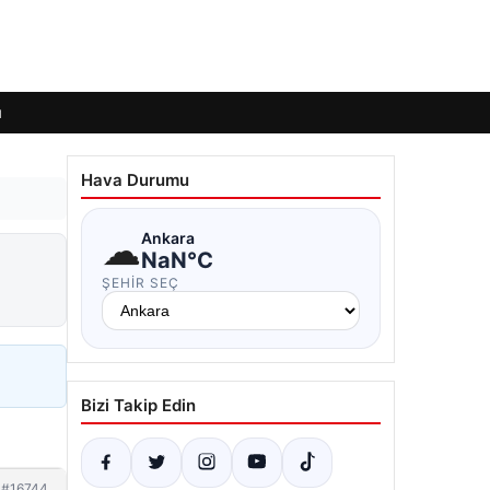
ı
Hava Durumu
☁
Ankara
NaN°C
ŞEHIR SEÇ
Bizi Takip Edin
#16744