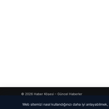
© 2026 Haber Köşesi – Güncel Haberler
Web sitemizi nasıl kullandığınızı daha iyi anlayabilmek,
cio