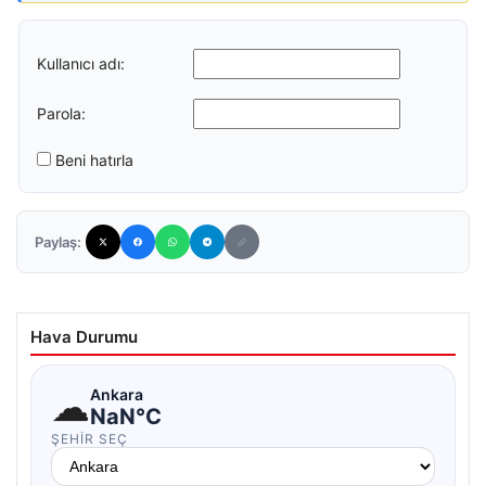
Kullanıcı adı:
Parola:
Beni hatırla
Paylaş:
Hava Durumu
☁
Ankara
NaN°C
ŞEHIR SEÇ