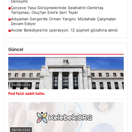
Deneyimi
Çerçeve Yasa Görüşmelerinde Selahattin Demirtaş
■
Tartışması: Oluç’tan Emir’e Sert Tepki
Adıyaman Gerger’de Orman Yangını: Müdahale Çalışmaları
■
Devam Ediyor
Avcılar Belediyesi’ne operasyon. 12 şüpheli gözaltına alındı
■
Güncel
08/08/2026
Fed faizi sabit tuttu
08/08/2026