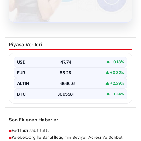
08.08.2026
Kelebek.Org İle Sanal İletişimin Seviyeli
Piyasa Verileri
Adresi Ve Sohbet Deneyimi
İnternet ortamında kullanıcıların seviyeli bir tarzda
iletişim kurması ciddi bir değer taşımaktadır. Halen
USD
47.74
▲ +0.18%
pek…
EUR
55.25
▲ +0.32%
ALTIN
6660.6
▲ +2.59%
BTC
3095581
▲ +1.24%
Son Eklenen Haberler
Fed faizi sabit tuttu
■
Kelebek.Org İle Sanal İletişimin Seviyeli Adresi Ve Sohbet
■