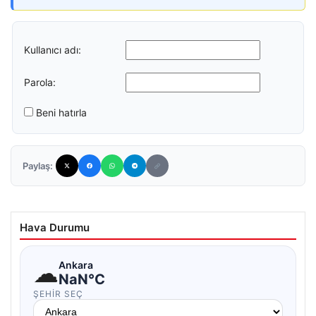
Kullanıcı adı:
Parola:
Beni hatırla
Paylaş:
Hava Durumu
☁
Ankara
NaN°C
ŞEHIR SEÇ