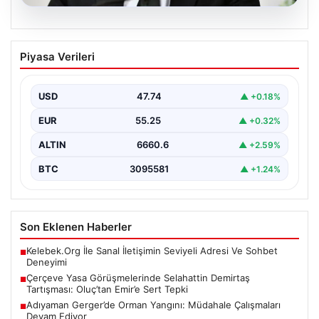
07.08.2026
Çerçeve Yasa Görüşmelerinde
Piyasa Verileri
Selahattin Demirtaş Tartışması:
Oluç’tan Emir’e Sert Tepki
USD
47.74
▲ +0.18%
Çerçeve yasa tasarısının görüşülmesi sırasında DEM
Parti ile YENİ Parti temsilcileri arasında önemli bir…
EUR
55.25
▲ +0.32%
ALTIN
6660.6
▲ +2.59%
BTC
3095581
▲ +1.24%
Son Eklenen Haberler
Kelebek.Org İle Sanal İletişimin Seviyeli Adresi Ve Sohbet
■
Deneyimi
Çerçeve Yasa Görüşmelerinde Selahattin Demirtaş
■
Tartışması: Oluç’tan Emir’e Sert Tepki
Adıyaman Gerger’de Orman Yangını: Müdahale Çalışmaları
■
Devam Ediyor