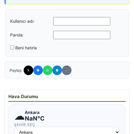
Kullanıcı adı:
Parola:
Beni hatırla
Paylaş:
Hava Durumu
☁
Ankara
NaN°C
ŞEHIR SEÇ