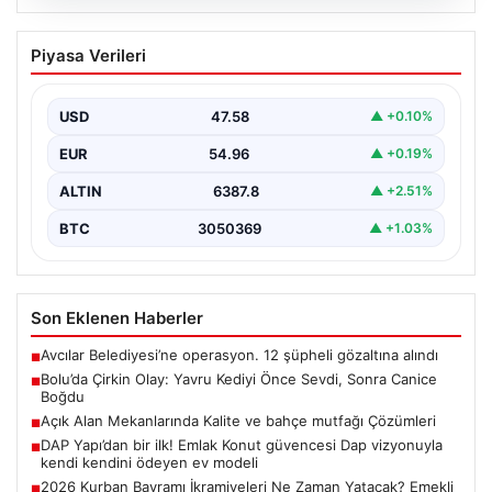
05.08.2026
Bolu’da Çirkin Olay: Yavru Kediyi Önce
Piyasa Verileri
Sevdi, Sonra Canice Boğdu
Bolu ilinde yaşanan üzücü olay, şehrin sakinlerini
derinden sarstı. Beşkavaklar Mahallesi Melis Sokak'ta
USD
47.58
▲ +0.10%
meydana…
EUR
54.96
▲ +0.19%
ALTIN
6387.8
▲ +2.51%
BTC
3050369
▲ +1.03%
Son Eklenen Haberler
Avcılar Belediyesi’ne operasyon. 12 şüpheli gözaltına alındı
■
Bolu’da Çirkin Olay: Yavru Kediyi Önce Sevdi, Sonra Canice
■
Boğdu
Açık Alan Mekanlarında Kalite ve bahçe mutfağı Çözümleri
■
DAP Yapı’dan bir ilk! Emlak Konut güvencesi Dap vizyonuyla
■
kendi kendini ödeyen ev modeli
2026 Kurban Bayramı İkramiyeleri Ne Zaman Yatacak? Emekli
■