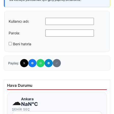
Kullanıcı adı:
Parola:
Beni hatırla
Paylaş:
Hava Durumu
☁
Ankara
NaN°C
ŞEHIR SEÇ