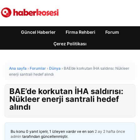
Güncel Haberler
Firma Rehberi
Forum
Çerez Politikası
Ana sayfa
›
Forumlar
›
Dünya
›
BAE’de korkutan İHA saldırısı: Nükleer
enerji santrali hedef alındı
BAE’de korkutan İHA saldırısı:
Nükleer enerji santrali hedef
alındı
Bu konu 0 yanıt içerir, 1 izleyen vardır ve en son
2 ay 2 hafta önce
admin
tarafından güncellenmiştir.