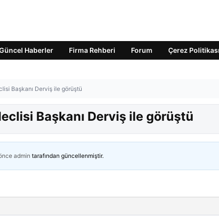
Güncel Haberler
Firma Rehberi
Forum
Çerez Politikas
isi Başkanı Derviş ile görüştü
clisi Başkanı Derviş ile görüştü
 önce
admin
tarafından güncellenmiştir.