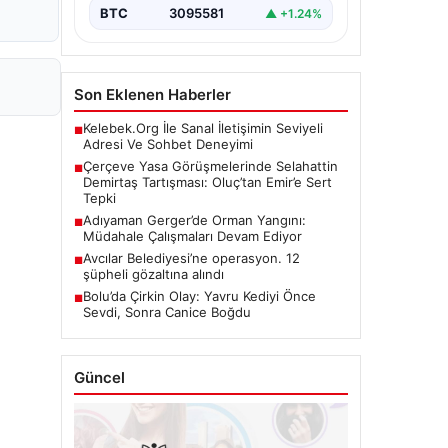
önemli bir…
BTC
3095581
▲ +1.24%
Son Eklenen Haberler
Kelebek.Org İle Sanal İletişimin Seviyeli
■
Adresi Ve Sohbet Deneyimi
Çerçeve Yasa Görüşmelerinde Selahattin
■
Demirtaş Tartışması: Oluç’tan Emir’e Sert
Tepki
Adıyaman Gerger’de Orman Yangını:
■
Müdahale Çalışmaları Devam Ediyor
Avcılar Belediyesi’ne operasyon. 12
■
şüpheli gözaltına alındı
Bolu’da Çirkin Olay: Yavru Kediyi Önce
■
Sevdi, Sonra Canice Boğdu
Güncel