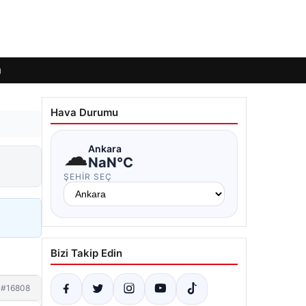
ı
Hava Durumu
☁
Ankara
NaN°C
ŞEHIR SEÇ
Bizi Takip Edin
#16808