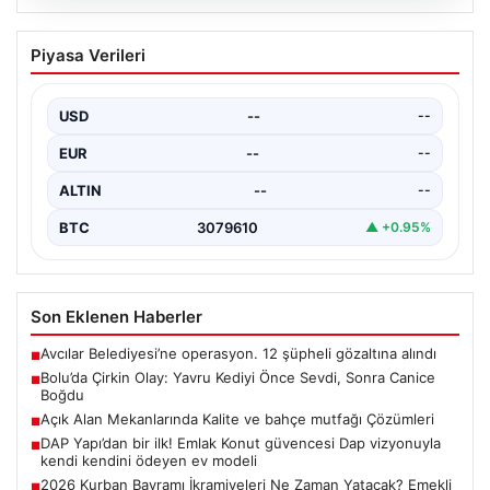
05.08.2026
Bolu’da Çirkin Olay: Yavru Kediyi Önce
Piyasa Verileri
Sevdi, Sonra Canice Boğdu
Bolu ilinde yaşanan üzücü olay, şehrin sakinlerini
derinden sarstı. Beşkavaklar Mahallesi Melis Sokak'ta
USD
--
--
meydana…
EUR
--
--
ALTIN
--
--
BTC
3079610
▲ +0.95%
Son Eklenen Haberler
Avcılar Belediyesi’ne operasyon. 12 şüpheli gözaltına alındı
■
Bolu’da Çirkin Olay: Yavru Kediyi Önce Sevdi, Sonra Canice
■
Boğdu
Açık Alan Mekanlarında Kalite ve bahçe mutfağı Çözümleri
■
DAP Yapı’dan bir ilk! Emlak Konut güvencesi Dap vizyonuyla
■
kendi kendini ödeyen ev modeli
2026 Kurban Bayramı İkramiyeleri Ne Zaman Yatacak? Emekli
■