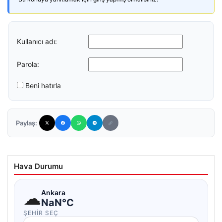
Kullanıcı adı:
Parola:
Beni hatırla
Paylaş:
Hava Durumu
☁
Ankara
NaN°C
ŞEHIR SEÇ