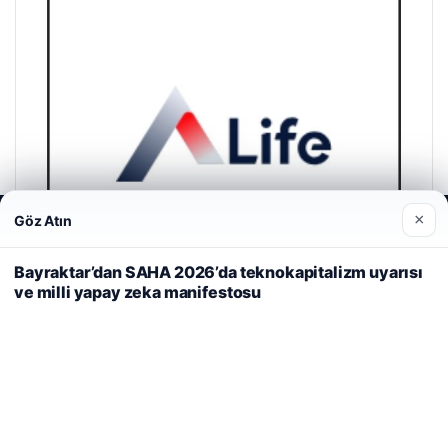
A Life Ankara Hastanesi
27/03/2026
×
Göz Atın
Web sitemizi nasıl kullandığınızı daha iyi anlayabilmek,
deneyiminizi kişiselleştirmek ve geliştirmek amacıyla çerezler
kullanıyoruz.
Çerez Politikamız
Bayraktar’dan SAHA 2026’da teknokapitalizm uyarısı
© 2026 Haber Köşesi – Güncel Haberler
ve milli yapay zeka manifestosu
Reddet
Kabul Et
lemagrup.com.tr
o