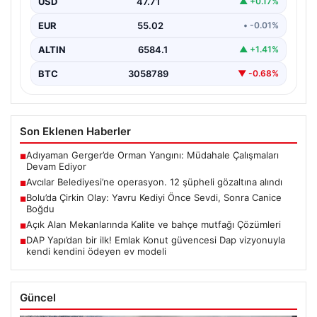
Bolu’da Çirkin Olay: Yavru Kediyi Önce Sevdi, Sonra Canice
■
Boğdu
Açık Alan Mekanlarında Kalite ve bahçe mutfağı Çözümleri
■
DAP Yapı’dan bir ilk! Emlak Konut güvencesi Dap vizyonuyla
■
kendi kendini ödeyen ev modeli
Güncel
06/08/2026
Adıyaman Gerger’de Orman Yangını: Müdahale Çalışmaları
Devam Ediyor
05/08/2026