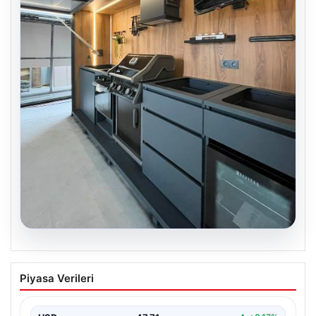
04.08.2026
DAP Yapı’dan bir ilk! Emlak Konut
Piyasa Verileri
güvencesi Dap vizyonuyla kendi
kendini ödeyen ev modeli
USD
47.71
▲ +0.17%
EUR
55.02
• -0.01%
ALTIN
6584.1
▲ +1.41%
BTC
3058789
▼ -0.68%
Son Eklenen Haberler
Adıyaman Gerger’de Orman Yangını: Müdahale Çalışmaları
■
Devam Ediyor
Avcılar Belediyesi’ne operasyon. 12 şüpheli gözaltına alındı
■