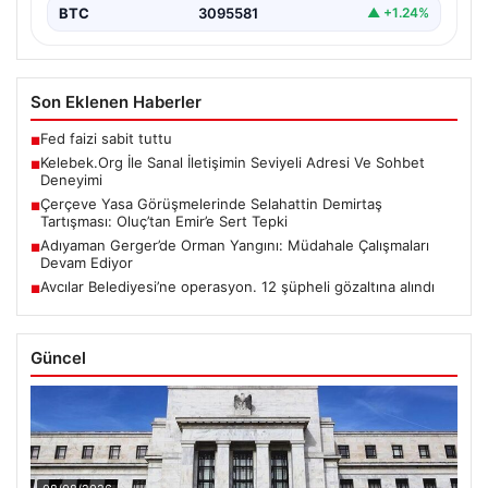
BTC
3095581
▲ +1.24%
Son Eklenen Haberler
Fed faizi sabit tuttu
■
Kelebek.Org İle Sanal İletişimin Seviyeli Adresi Ve Sohbet
■
Deneyimi
Çerçeve Yasa Görüşmelerinde Selahattin Demirtaş
■
Tartışması: Oluç’tan Emir’e Sert Tepki
Adıyaman Gerger’de Orman Yangını: Müdahale Çalışmaları
■
Devam Ediyor
Avcılar Belediyesi’ne operasyon. 12 şüpheli gözaltına alındı
■
Güncel