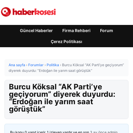
Güncel Haberler
Firma Rehberi
Forum
Çerez Politikası
Ana sayfa
›
Forumlar
›
Politika
›
Burcu Köksal “AK Parti’ye geçiyorum”
diyerek duyurdu: “Erdoğan ile yarım saat görüştük”
Burcu Köksal “AK Parti’ye
geçiyorum” diyerek duyurdu:
“Erdoğan ile yarım saat
görüştük”
Bu konu 0 yanıt içerir, 1 izleyen vardır ve en son
3 ay önce
admin