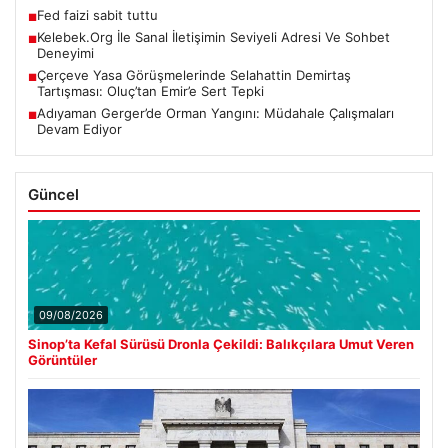
Fed faizi sabit tuttu
■
Kelebek.Org İle Sanal İletişimin Seviyeli Adresi Ve Sohbet
■
Deneyimi
Çerçeve Yasa Görüşmelerinde Selahattin Demirtaş
■
Tartışması: Oluç’tan Emir’e Sert Tepki
Adıyaman Gerger’de Orman Yangını: Müdahale Çalışmaları
■
Devam Ediyor
Güncel
09/08/2026
Sinop’ta Kefal Sürüsü Dronla Çekildi: Balıkçılara Umut Veren
Görüntüler