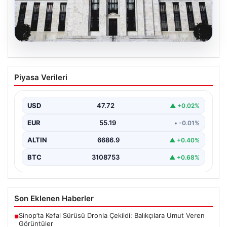
08.08.2026
Fed faizi sabit tuttu
Piyasa Verileri
{"title": "ABD Merkez Bankası Faizleri Sabit Tuttu",
"content": "ABD Merkez Bankası, piyasa beklentileri
doğrultusunda…
USD
47.72
▲ +0.02%
EUR
55.19
• -0.01%
ALTIN
6686.9
▲ +0.40%
BTC
3108753
▲ +0.68%
Son Eklenen Haberler
Sinop’ta Kefal Sürüsü Dronla Çekildi: Balıkçılara Umut Veren
■
Görüntüler