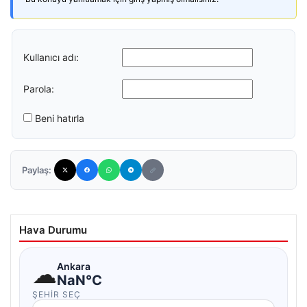
Kullanıcı adı:
Parola:
Beni hatırla
Paylaş:
Hava Durumu
☁
Ankara
NaN°C
ŞEHIR SEÇ