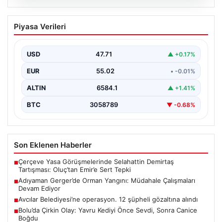
06.08.2026
Adıyaman Gerger’de Orman Yangını:
Piyasa Verileri
Müdahale Çalışmaları Devam Ediyor
Adıyaman'ın Gerger ilçesi, orman yangınıyla mücadele
ediyor. Çobanpınar ile Kütüklü köyleri arasında bulunan
USD
47.71
▲ +0.17%
geniş…
EUR
55.02
• -0.01%
ALTIN
6584.1
▲ +1.41%
BTC
3058789
▼ -0.68%
Son Eklenen Haberler
Çerçeve Yasa Görüşmelerinde Selahattin Demirtaş
■
Tartışması: Oluç’tan Emir’e Sert Tepki
Adıyaman Gerger’de Orman Yangını: Müdahale Çalışmaları
■
Devam Ediyor
Avcılar Belediyesi’ne operasyon. 12 şüpheli gözaltına alındı
■
Bolu’da Çirkin Olay: Yavru Kediyi Önce Sevdi, Sonra Canice
■
Boğdu