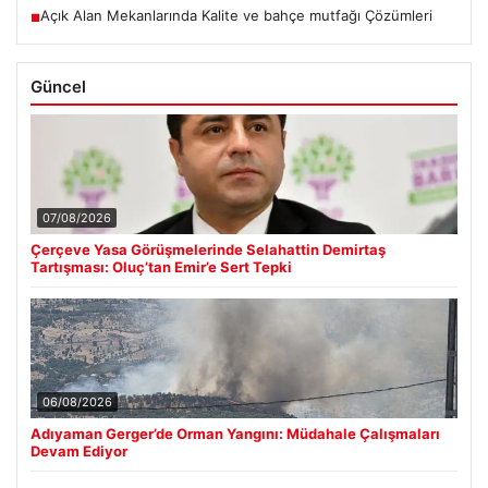
Açık Alan Mekanlarında Kalite ve bahçe mutfağı Çözümleri
■
Güncel
07/08/2026
Çerçeve Yasa Görüşmelerinde Selahattin Demirtaş
Tartışması: Oluç’tan Emir’e Sert Tepki
06/08/2026
Adıyaman Gerger’de Orman Yangını: Müdahale Çalışmaları
Devam Ediyor