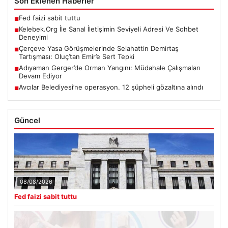
Son Eklenen Haberler
Fed faizi sabit tuttu
■
Kelebek.Org İle Sanal İletişimin Seviyeli Adresi Ve Sohbet
■
Deneyimi
Çerçeve Yasa Görüşmelerinde Selahattin Demirtaş
■
Tartışması: Oluç’tan Emir’e Sert Tepki
Adıyaman Gerger’de Orman Yangını: Müdahale Çalışmaları
■
Devam Ediyor
Avcılar Belediyesi’ne operasyon. 12 şüpheli gözaltına alındı
■
Güncel
08/08/2026
Fed faizi sabit tuttu