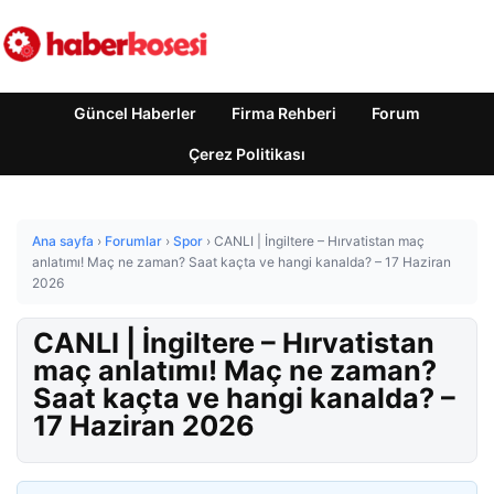
Güncel Haberler
Firma Rehberi
Forum
Çerez Politikası
Ana sayfa
›
Forumlar
›
Spor
›
CANLI | İngiltere – Hırvatistan maç
anlatımı! Maç ne zaman? Saat kaçta ve hangi kanalda? – 17 Haziran
2026
CANLI | İngiltere – Hırvatistan
maç anlatımı! Maç ne zaman?
Saat kaçta ve hangi kanalda? –
17 Haziran 2026