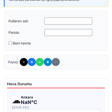
Kullanıcı adı:
Parola:
Beni hatırla
Paylaş:
Hava Durumu
☁
Ankara
NaN°C
ŞEHIR SEÇ