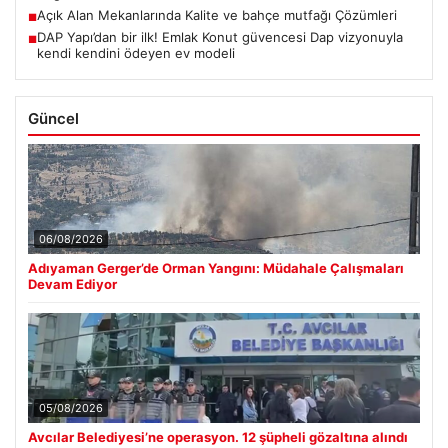
Açık Alan Mekanlarında Kalite ve bahçe mutfağı Çözümleri
■
DAP Yapı’dan bir ilk! Emlak Konut güvencesi Dap vizyonuyla
■
kendi kendini ödeyen ev modeli
Güncel
06/08/2026
Adıyaman Gerger’de Orman Yangını: Müdahale Çalışmaları
Devam Ediyor
05/08/2026
Avcılar Belediyesi’ne operasyon. 12 şüpheli gözaltına alındı