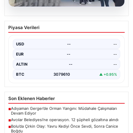
05.08.2026
Avcılar Belediyesi’ne operasyon. 12
Piyasa Verileri
şüpheli gözaltına alındı
USD
--
--
EUR
--
--
ALTIN
--
--
BTC
3079610
▲ +0.95%
Son Eklenen Haberler
Adıyaman Gerger’de Orman Yangını: Müdahale Çalışmaları
■
Devam Ediyor
Avcılar Belediyesi’ne operasyon. 12 şüpheli gözaltına alındı
■
Bolu’da Çirkin Olay: Yavru Kediyi Önce Sevdi, Sonra Canice
■
Boğdu