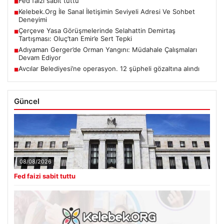
Fed faizi sabit tuttu
■
Kelebek.Org İle Sanal İletişimin Seviyeli Adresi Ve Sohbet
■
Deneyimi
Çerçeve Yasa Görüşmelerinde Selahattin Demirtaş
■
Tartışması: Oluç’tan Emir’e Sert Tepki
Adıyaman Gerger’de Orman Yangını: Müdahale Çalışmaları
■
Devam Ediyor
Avcılar Belediyesi’ne operasyon. 12 şüpheli gözaltına alındı
■
Güncel
08/08/2026
Fed faizi sabit tuttu