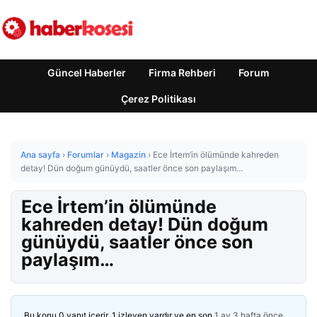
Güncel Haberler
Firma Rehberi
Forum
Çerez Politikası
Ana sayfa
›
Forumlar
›
Magazin
›
Ece İrtem’in ölümünde kahreden
detay! Dün doğum günüydü, saatler önce son paylaşım…
Ece İrtem’in ölümünde
kahreden detay! Dün doğum
günüydü, saatler önce son
paylaşım…
Bu konu 0 yanıt içerir, 1 izleyen vardır ve en son
1 ay 3 hafta önce