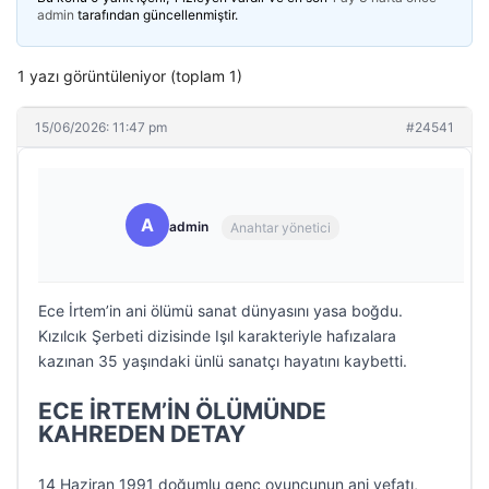
admin
tarafından güncellenmiştir.
1 yazı görüntüleniyor (toplam 1)
15/06/2026: 11:47 pm
#24541
A
admin
Anahtar yönetici
Ece İrtem’in ani ölümü sanat dünyasını yasa boğdu.
Kızılcık Şerbeti dizisinde Işıl karakteriyle hafızalara
kazınan 35 yaşındaki ünlü sanatçı hayatını kaybetti.
ECE İRTEM’İN ÖLÜMÜNDE
KAHREDEN DETAY
14 Haziran 1991 doğumlu genç oyuncunun ani vefatı,