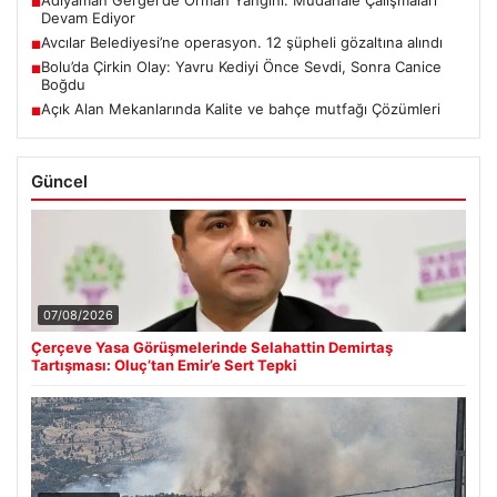
Adıyaman Gerger’de Orman Yangını: Müdahale Çalışmaları
■
Devam Ediyor
Avcılar Belediyesi’ne operasyon. 12 şüpheli gözaltına alındı
■
Bolu’da Çirkin Olay: Yavru Kediyi Önce Sevdi, Sonra Canice
■
Boğdu
Açık Alan Mekanlarında Kalite ve bahçe mutfağı Çözümleri
■
Güncel
07/08/2026
Çerçeve Yasa Görüşmelerinde Selahattin Demirtaş
Tartışması: Oluç’tan Emir’e Sert Tepki