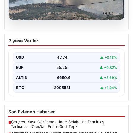
06.08.2026
Adıyaman Gerger’de Orman Yangını:
Piyasa Verileri
Müdahale Çalışmaları Devam Ediyor
Adıyaman'ın Gerger ilçesi, orman yangınıyla mücadele
ediyor. Çobanpınar ile Kütüklü köyleri arasında bulunan
USD
47.74
▲ +0.18%
geniş…
EUR
55.25
▲ +0.32%
ALTIN
6660.6
▲ +2.59%
BTC
3095581
▲ +1.24%
Son Eklenen Haberler
Çerçeve Yasa Görüşmelerinde Selahattin Demirtaş
■
Tartışması: Oluç’tan Emir’e Sert Tepki