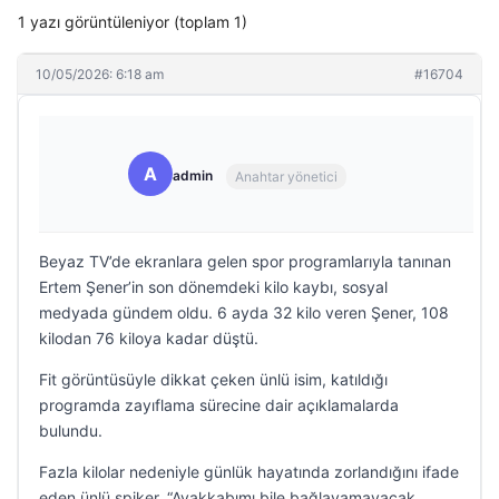
1 yazı görüntüleniyor (toplam 1)
10/05/2026: 6:18 am
#16704
A
admin
Anahtar yönetici
Beyaz TV’de ekranlara gelen spor programlarıyla tanınan
Ertem Şener’in son dönemdeki kilo kaybı, sosyal
medyada gündem oldu. 6 ayda 32 kilo veren Şener, 108
kilodan 76 kiloya kadar düştü.
Fit görüntüsüyle dikkat çeken ünlü isim, katıldığı
programda zayıflama sürecine dair açıklamalarda
bulundu.
Fazla kilolar nedeniyle günlük hayatında zorlandığını ifade
eden ünlü spiker, “Ayakkabımı bile bağlayamayacak