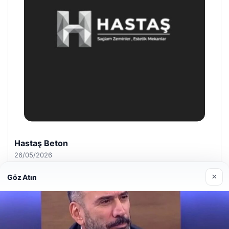
Enes Kaplan Avukatlık Bürosu
28/04/2026
×
Göz Atın
Web sitemizi nasıl kullandığınızı daha iyi anlayabilmek,