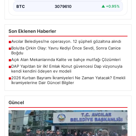
BTC
3079610
▲ +0.95%
Son Eklenen Haberler
Avcılar Belediyesi’ne operasyon. 12 şüpheli gözaltına alındı
■
Bolu’da Çirkin Olay: Yavru Kediyi Önce Sevdi, Sonra Canice
■
Boğdu
Açık Alan Mekanlarında Kalite ve bahçe mutfağı Çözümleri
■
DAP Yapı’dan bir ilk! Emlak Konut güvencesi Dap vizyonuyla
■
kendi kendini ödeyen ev modeli
2026 Kurban Bayramı İkramiyeleri Ne Zaman Yatacak? Emekli
■
İkramiyelerine Dair Güncel Bilgiler
Güncel