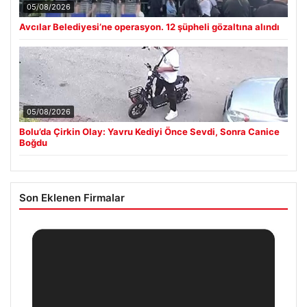
05/08/2026
Avcılar Belediyesi’ne operasyon. 12 şüpheli gözaltına alındı
05/08/2026
Bolu’da Çirkin Olay: Yavru Kediyi Önce Sevdi, Sonra Canice
Boğdu
Son Eklenen Firmalar