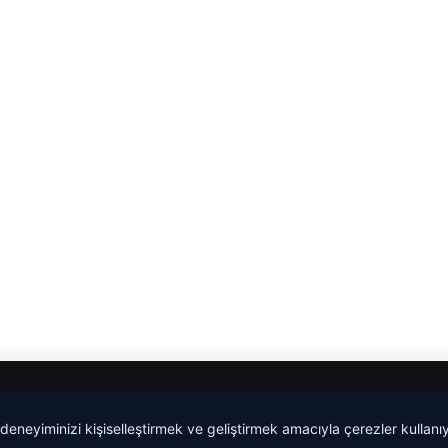
lemagrup.com.tr
 deneyiminizi kişiselleştirmek ve geliştirmek amacıyla çerezler kullan