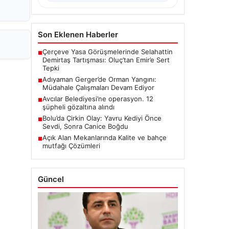
Son Eklenen Haberler
Çerçeve Yasa Görüşmelerinde Selahattin
■
Demirtaş Tartışması: Oluç’tan Emir’e Sert
Tepki
Adıyaman Gerger’de Orman Yangını:
■
Müdahale Çalışmaları Devam Ediyor
Avcılar Belediyesi’ne operasyon. 12
■
şüpheli gözaltına alındı
Bolu’da Çirkin Olay: Yavru Kediyi Önce
■
Sevdi, Sonra Canice Boğdu
Açık Alan Mekanlarında Kalite ve bahçe
■
mutfağı Çözümleri
Güncel