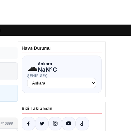
ı
Hava Durumu
☁
Ankara
NaN°C
ŞEHIR SEÇ
Bizi Takip Edin
#16899