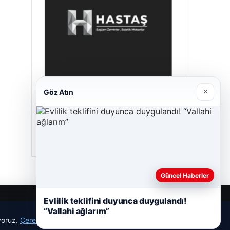
×
Göz Atın
Hastaş Beton
26/05/2026
Güncel Haberler
Evlilik teklifini duyunca duygulandı!
“Vallahi ağlarım”
ıyoruz.
Çerez Politikamız
Reddet
Kabul Et