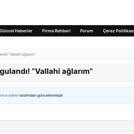
Güncel Haberler
Firma Rehberi
Forum
Çerez Politikas
andı! “Vallahi ağlarım”
ygulandı! “Vallahi ağlarım”
 önce
admin
tarafından güncellenmiştir.