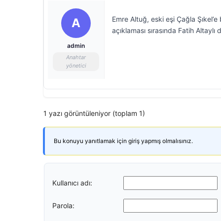
Emre Altuğ, eski eşi Çağla Şıkel’e 
A
açıklaması sırasında Fatih Altaylı
admin
Anahtar
yönetici
1 yazı görüntüleniyor (toplam 1)
Bu konuyu yanıtlamak için giriş yapmış olmalısınız.
Kullanıcı adı:
Parola: