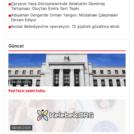
Adıyaman Gerger’de Orman Yangını: Müdahale Çalışmaları
■
Devam Ediyor
Avcılar Belediyesi’ne operasyon. 12 şüpheli gözaltına alındı
■
Güncel
08/08/2026
Fed faizi sabit tuttu
08/08/2026
Kelebek.Org İle Sanal İletişimin Seviyeli Adresi Ve Sohbet
Deneyimi