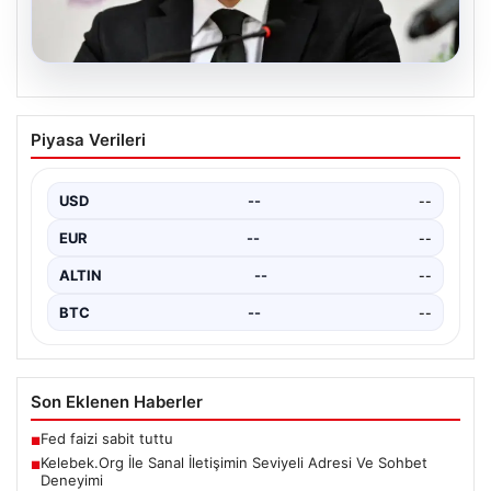
06.08.2026
Adıyaman Gerger’de Orman Yangını:
Piyasa Verileri
Müdahale Çalışmaları Devam Ediyor
Adıyaman'ın Gerger ilçesi, orman yangınıyla mücadele
ediyor. Çobanpınar ile Kütüklü köyleri arasında bulunan
USD
--
--
geniş…
EUR
--
--
ALTIN
--
--
BTC
--
--
Son Eklenen Haberler
Fed faizi sabit tuttu
■
Kelebek.Org İle Sanal İletişimin Seviyeli Adresi Ve Sohbet
■
Deneyimi
Çerçeve Yasa Görüşmelerinde Selahattin Demirtaş
■
Tartışması: Oluç’tan Emir’e Sert Tepki